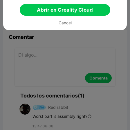
28.89MB
Modelo 3D relacionado
Abrir en Creality Cloud


Reporte
6
1

Cancel
Comentar
Comenta
Todos los comentarios(1)
Red rabbit
Worst part is assembly right?😔
13:47 06-08