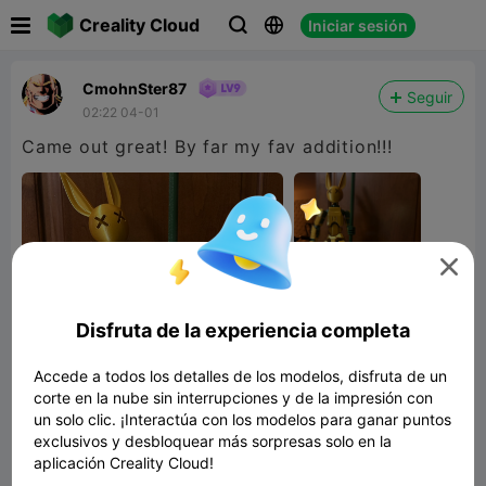

Creality Cloud
Iniciar sesión



CmohnSter87
Seguir
02:22 04-01
Came out great! By far my fav addition!!!

Disfruta de la experiencia completa
Accede a todos los detalles de los modelos, disfruta de un
corte en la nube sin interrupciones y de la impresión con
un solo clic. ¡Interactúa con los modelos para ganar puntos
exclusivos y desbloquear más sorpresas solo en la
aplicación Creality Cloud!
dummy 13 accesorios