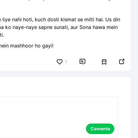
ye nahi hoti, kuch dosti kismat se milti hai. Us din
na ko naye-naye sapne sunati, aur Sona hawa mein
i.
mein mashhoor ho gayi!


1
Comenta