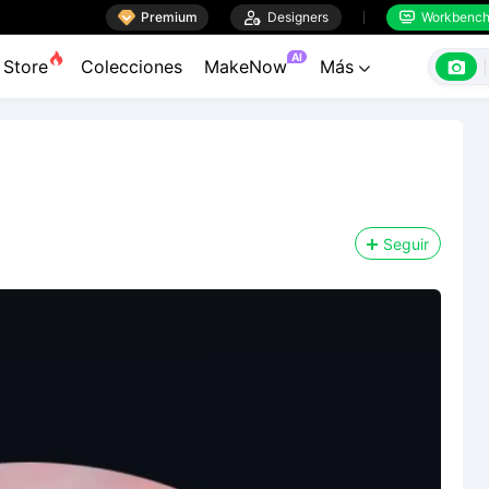

Premium

Designers
Workbenc


AI

Store
Colecciones
MakeNow
Más

Seguir