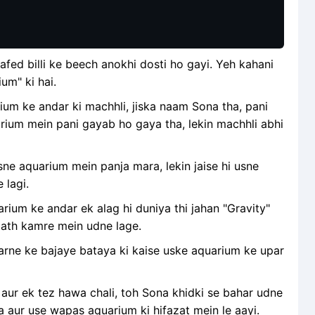
safed billi ke beech anokhi dosti ho gayi. Yeh kahani
ium" ki hai.
rium ke andar ki machhli, jiska naam Sona tha, pani
uarium mein pani gayab ho gaya tha, lekin machhli abhi
ne aquarium mein panja mara, lekin jaise hi usne
 lagi.
ium ke andar ek alag hi duniya thi jahan "Gravity"
saath kamre mein udne lage.
arne ke bajaye bataya ki kaise uske aquarium ke upar
aur ek tez hawa chali, toh Sona khidki se bahar udne
 aur use wapas aquarium ki hifazat mein le aayi.