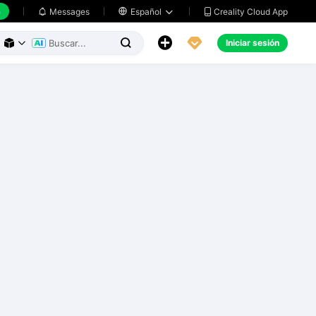
h
Creality Cloud App
Messages

Español





Iniciar sesión


