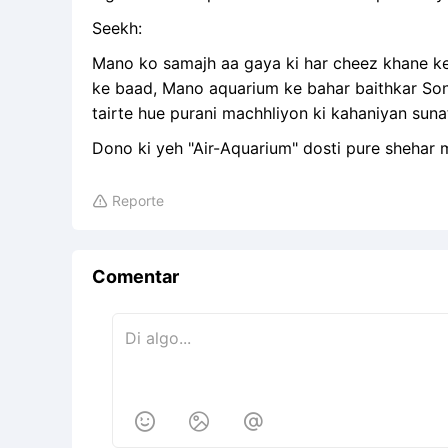
Seekh:
Mano ko samajh aa gaya ki har cheez khane ke li
ke baad, Mano aquarium ke bahar baithkar So
tairte hue purani machhliyon ki kahaniyan sunat
Dono ki yeh "Air-Aquarium" dosti pure shehar 
Reporte

Comentar


