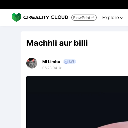
Explore
FlowPrint


Machhli aur billi
Ml Limbu
06:23 04-01