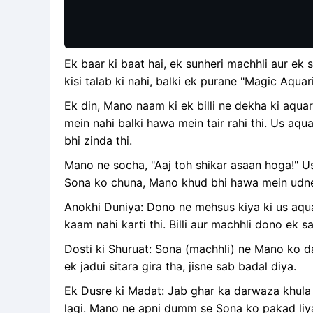
Ek baar ki baat hai, ek sunheri machhli aur ek 
kisi talab ki nahi, balki ek purane "Magic Aquar
Ek din, Mano naam ki ek billi ne dekha ki aqua
mein nahi balki hawa mein tair rahi thi. Us aq
bhi zinda thi.
Mano ne socha, "Aaj toh shikar asaan hoga!" Us
Sona ko chuna, Mano khud bhi hawa mein udne
Anokhi Duniya: Dono ne mehsus kiya ki us aquar
kaam nahi karti thi. Billi aur machhli dono ek 
Dosti ki Shuruat: Sona (machhli) ne Mano ko d
ek jadui sitara gira tha, jisne sab badal diya.
Ek Dusre ki Madat: Jab ghar ka darwaza khula 
lagi. Mano ne apni dumm se Sona ko pakad liya