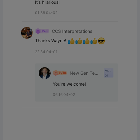
It’s hilarious!
01:38 04-02
CCS Interpretations
Thanks Wayne! 
22:34 04-01
Aut
New Gen Tech
or
SA
You're welcome!
06:16 04-02