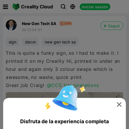

Creality Cloud
Iniciar sesión



New Gen Tech SA
Seguir
20:12 04-01
sign
decor
new gen tech sa
This is quite a funky sign, so I had to make it. I
printed it on my Creality Hi, printed in under an
hour and again only 3 colour swaps which is
awesome, no waste, quick print.
Great job Craig!
@CCS Interpretations

Disfruta de la experiencia completa