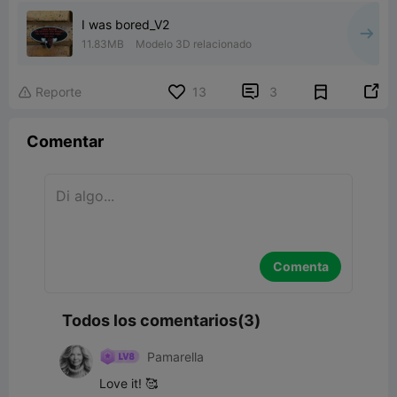
I was bored_V2
11.83MB
Modelo 3D relacionado


Reporte
13
3

Comentar
Comenta
Todos los comentarios(3)
Pamarella
Love it! 🥰 
