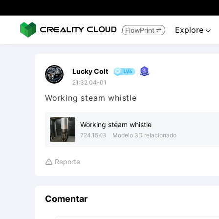
Explore
FlowPrint


Lucky Colt
21:32 04-01
Working steam whistle
Working steam whistle
724.15KB
Modelo 3D relacionado
Reporte

Comentar