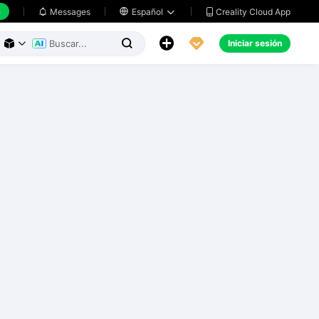
h
Creality Cloud App
Messages

Español





Iniciar sesión


