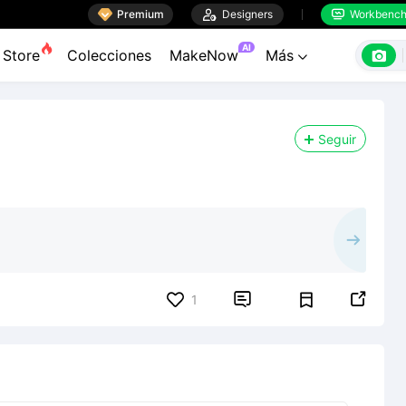

Premium

Designers
Workbenc


AI

Store
Colecciones
MakeNow
Más

Seguir


1