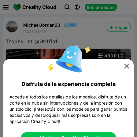

Creality Cloud
Iniciar sesión



MichaelJordan23
Seguir
00:46 04-02
Trophy 1st @Griffin1

480P LD


Disfruta de la experiencia completa
Accede a todos los detalles de los modelos, disfruta de un
corte en la nube sin interrupciones y de la impresión con
01:18
un solo clic. ¡Interactúa con los modelos para ganar puntos
exclusivos y desbloquear más sorpresas solo en la
aplicación Creality Cloud!
Trophy 1st 2nd 3rd
1.01MB
Modelo 3D relacionado