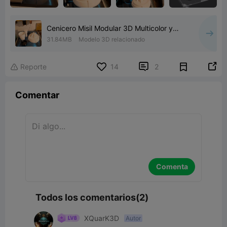
Cenicero Misil Modular 3D Multicolor y
Estándar 3MF
31.84MB
Modelo 3D relacionado


Reporte
14
2

Comentar
Comenta
Todos los comentarios(2)
XQuarK3D
Autor