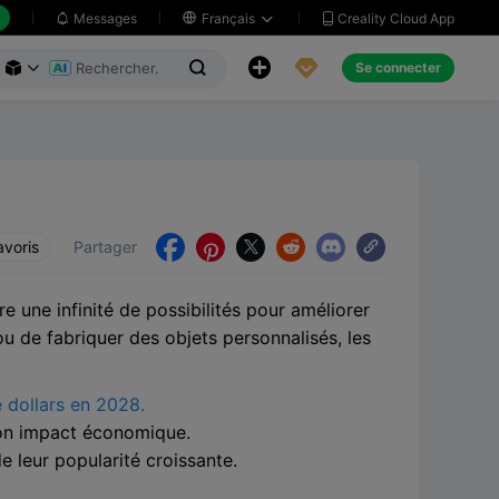
Creality Cloud App
Messages

Français





Se connecter



avoris
Partager





e une infinité de possibilités pour améliorer
ou de fabriquer des objets personnalisés, les
e dollars en 2028.
son impact économique.
e leur popularité croissante.