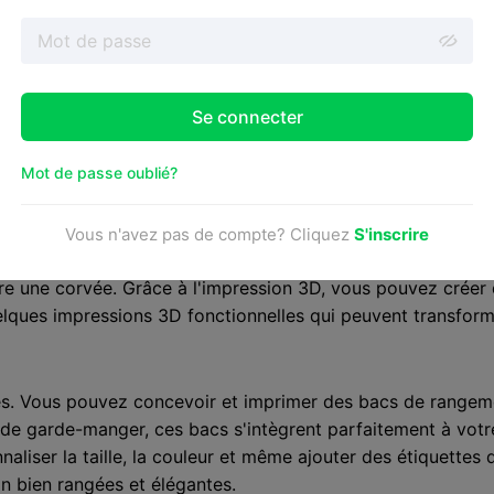
Se connecter
Mot de passe oublié?
Vous n'avez pas de compte? Cliquez
S'inscrire
re une corvée. Grâce à l'impression 3D, vous pouvez créer 
lques impressions 3D fonctionnelles qui peuvent transform
s. Vous pouvez concevoir et imprimer des bacs de rangemen
s de garde-manger, ces bacs s'intègrent parfaitement à votr
liser la taille, la couleur et même ajouter des étiquettes 
n bien rangées et élégantes.