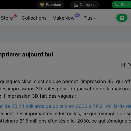

Premium

Designers
Établi


AI

Store
Collections
MakeNow
Plus

mprimer aujourd'hui
F
uelques clics. c'est ce que permet l'impression 3D, qui offr
 des impressions 3D utiles pour l'organisation de la maison 
i l'impression 3D fait des vagues :
 de 20,24 milliards de dollars en 2023 à 56,21 milliards d
iennent des imprimantes industrielles, ce qui témoigne de 
teindre 21,5 millions d'unités d'ici 2030, ce qui témoigne d