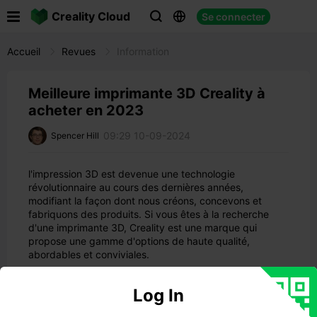

Creality Cloud
Se connecter



Accueil
Revues
Information
Meilleure imprimante 3D Creality à
acheter en 2023
09:29 10-09-2024
Spencer Hill
l'impression 3D est devenue une technologie
révolutionnaire au cours des dernières années,
modifiant la façon dont nous créons, concevons et
fabriquons des produits. Si vous êtes à la recherche
d'une imprimante 3D, Creality est une marque qui
propose une gamme d'options de haute qualité,
abordables et conviviales.
Que vous soyez un amateur, un éducateur, un ingénieur
ou un artiste, vous pouvez trouver l'
imprimante 3D
Log In
Creality la mieux
adaptée à vos besoins et à votre
budget.