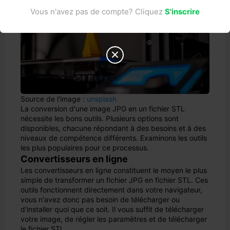
Vous n'avez pas de compte? Cliquez
S'inscrire

Source de l'image :
unsplash
La conversion d'une image JPG en un fichier STL
nécessite les bons outils. Plusieurs options sont
disponibles, chacune répondant à des besoins et à des
niveaux de compétence différents. Examinons les outils
les plus populaires pour ce processus.
Convertisseurs en ligne
Les convertisseurs en ligne constituent le moyen le plus
simple de transformer un fichier JPG en fichier STL. Ces
outils fonctionnent directement dans votre navigateur,
vous n'avez donc pas besoin de télécharger ou
d'installer quoi que ce soit. Il vous suffit de télécharger
votre image, de régler les paramètres et de télécharger
le fichier STL.