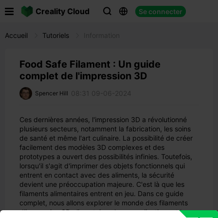

Creality Cloud
Se connecter



Accueil
Tutoriels
Information
Food Safe Filament : Un guide
complet de l'impression 3D
08:31 09-06-2024
Spencer Hill
Ces dernières années, l'impression 3D a révolutionné
plusieurs secteurs, notamment la fabrication, les soins
de santé et même l'art culinaire. La possibilité de créer
facilement des modèles 3D complexes et des
prototypes a ouvert des possibilités infinies. Toutefois,
lorsqu'il s'agit d'imprimer des objets fonctionnels qui
entrent en contact avec des aliments, la sécurité
devient une préoccupation majeure. C'est là que les
filaments alimentaires entrent en jeu. Dans ce guide
complet, nous allons explorer le monde des filaments
d'impression 3D alimentaires, leurs applications et les