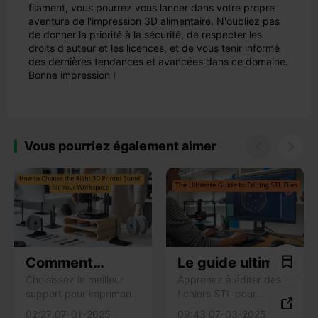
filament, vous pourrez vous lancer dans votre propre
aventure de l'impression 3D alimentaire. N'oubliez pas
de donner la priorité à la sécurité, de respecter les
droits d'auteur et les licences, et de vous tenir informé
des dernières tendances et avancées dans ce domaine.
Bonne impression !
Vous pourriez également aimer


Comment
Le guide ultime
choisir le
de l'édition des
Choisissez le meilleur
Apprenez à éditer des
support pour imprimante
fichiers STL pour
support
fichiers STL

3D en tenant compte de
l'impression 3D avec
d'imprimante 3D
02:27 07-01-2025
09:43 07-03-2025