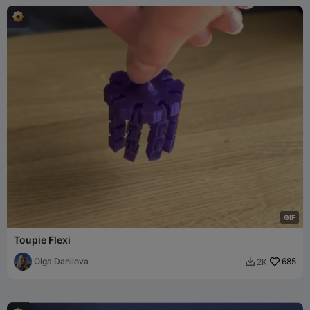
G
I
F
Toupie Flexi
Olga Danilova
685
2K
