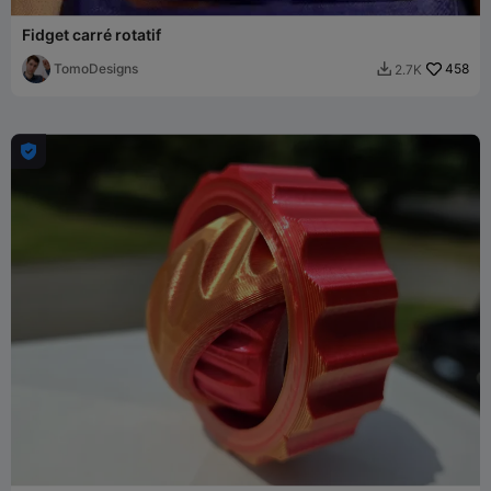
Fidget carré rotatif
TomoDesigns
458
2.7K

