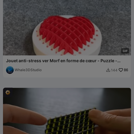
G
I
F
Jouet anti-stress ver Morf en forme de cœur - Puzzle -
Facile à imprimer
Whale3DStudio
86
144
