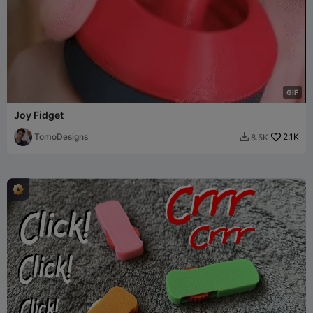
G
I
F
Joy Fidget
TomoDesigns
2.1K
8.5K
