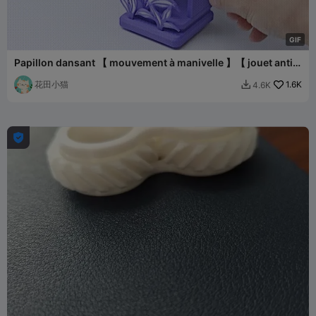
G
I
F
Papillon dansant 【 mouvement à manivelle 】【 jouet anti-
stress 】
花田小猫
1.6K
4.6K

