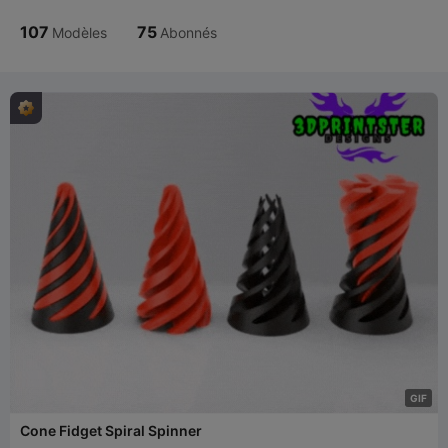
107
75
Modèles
Abonnés
G
I
F
Cone Fidget Spiral Spinner