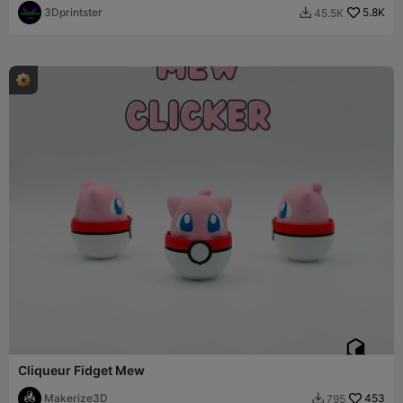
3Dprintster
5.8K
45.5K

Cliqueur Fidget Mew
Makerize3D
453
795
