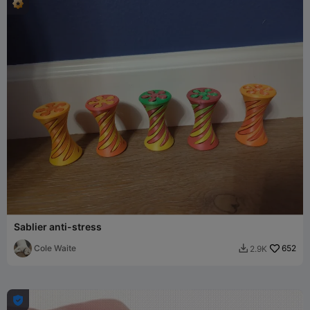
Sablier anti-stress
Cole Waite
652
2.9K

