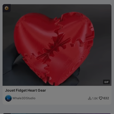
G
I
F
Jouet Fidget Heart Gear
Whale3DStudio
632
1.8K
