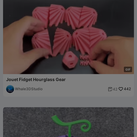
G
I
F
Jouet Fidget Hourglass Gear
Whale3DStudio
442
42
