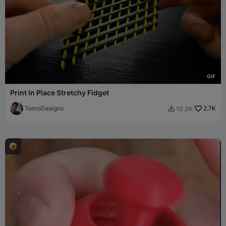
G
I
F
Print In Place Stretchy Fidget
TomoDesigns
2.7K
10.3K
