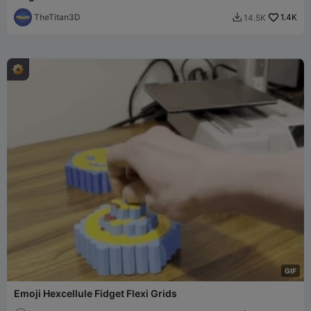
TheTitan3D
1.4K
14.5K

G
I
F
Emoji Hexcellule Fidget Flexi Grids