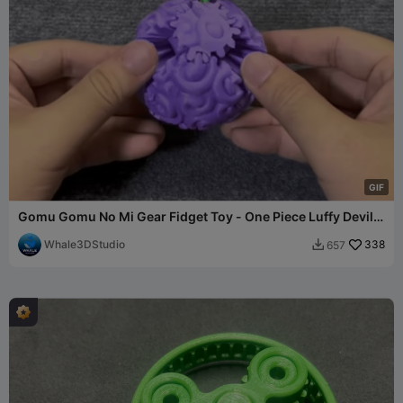
G
I
F
Gomu Gomu No Mi Gear Fidget Toy - One Piece Luffy Devil
Frui
Whale3DStudio
338
657
