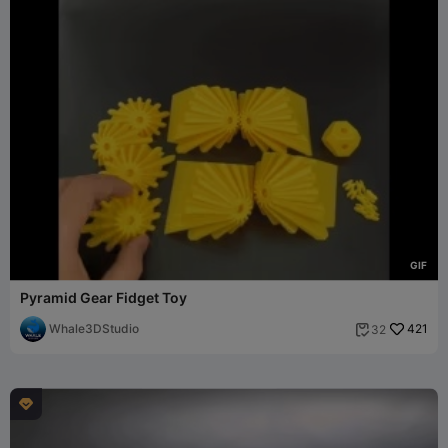
G
I
F
Pyramid Gear Fidget Toy
Whale3DStudio
421
32

