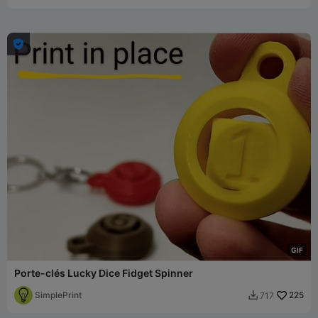

G
I
F
Porte-clés Lucky Dice Fidget Spinner
SimplePrint
225
717
