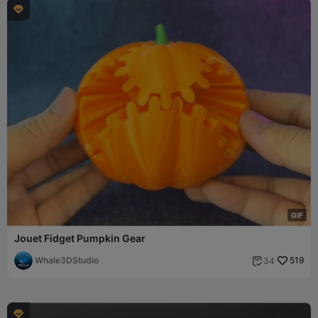

G
I
F
Jouet Fidget Pumpkin Gear
Whale3DStudio
519
34

