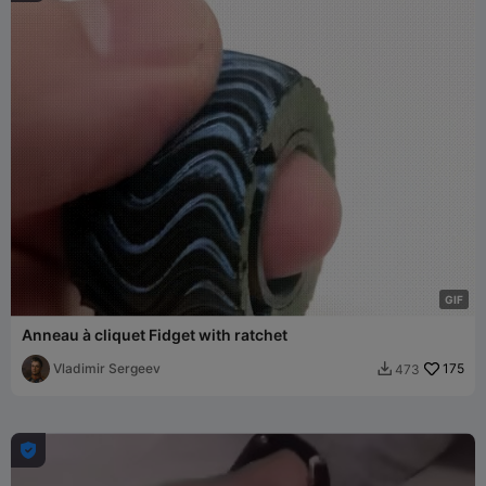
G
I
F
Anneau à cliquet Fidget with ratchet
Vladimir Sergeev
175
473

