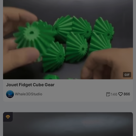
G
I
F
Jouet Fidget Cube Gear
Whale3DStudio
866
146

