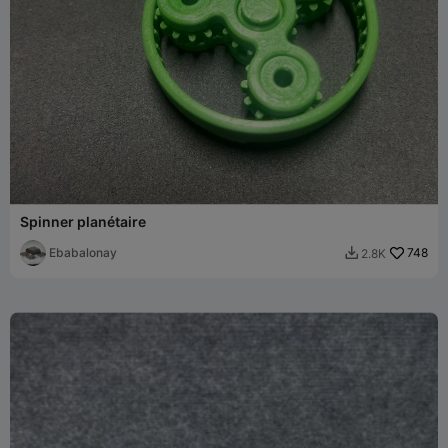
Spinner planétaire
Ebabalonay
748
2.8K
