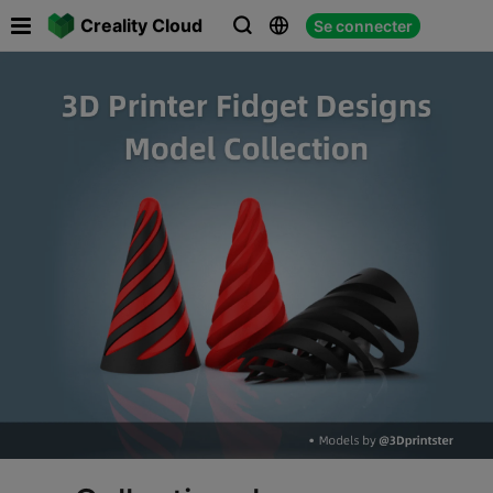

Creality Cloud
Se connecter


