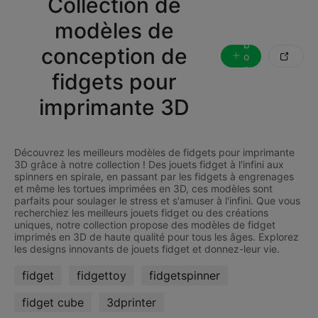
Collection de
S
'
modèles de
a
b
conception de
o

n
fidgets pour
n
e
imprimante 3D
r
Découvrez les meilleurs modèles de fidgets pour imprimante
3D grâce à notre collection ! Des jouets fidget à l'infini aux
spinners en spirale, en passant par les fidgets à engrenages
et même les tortues imprimées en 3D, ces modèles sont
parfaits pour soulager le stress et s'amuser à l'infini. Que vous
recherchiez les meilleurs jouets fidget ou des créations
uniques, notre collection propose des modèles de fidget
imprimés en 3D de haute qualité pour tous les âges. Explorez
fidget
fidgettoy
fidgetspinner
fidget cube
3dprinter