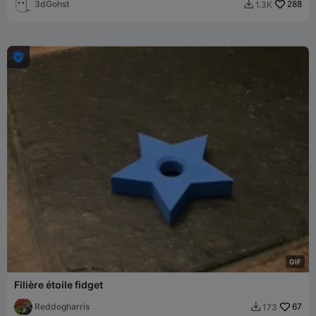
3dGohst
288
1.3K


G
I
F
Filière étoile fidget
Reddogharris
67
173
