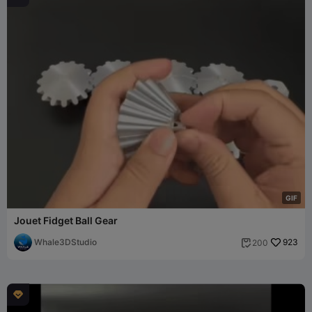
G
I
F
Jouet Fidget Ball Gear
Whale3DStudio
923
200

