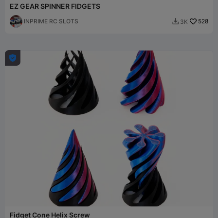
EZ GEAR SPINNER FIDGETS
INPRIME RC SLOTS
528
3K


Fidget Cone Helix Screw