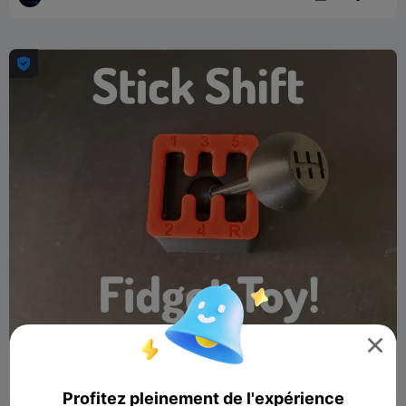


Jouet Fidget Stick Shift
DR 3D
3.8K
14.4K

Profitez pleinement de l'expérience