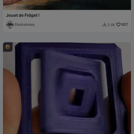
Jouet de Fidget !
Ebabalonay
937
3.6K
