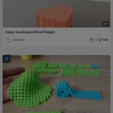
G
I
F
Cœur coulissant Pixel Fidget
3dGohst
466
31

