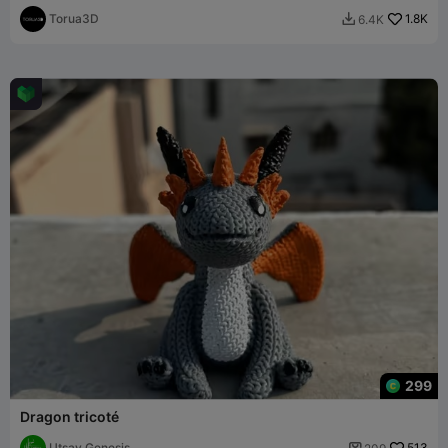
- STL
Torua3D
1.8K
6.4K

299
Dragon tricoté
Utsav Genesis
513