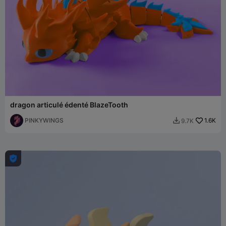
dragon articulé édenté BlazeTooth
PINKYWINGS
1.6K
9.7K

