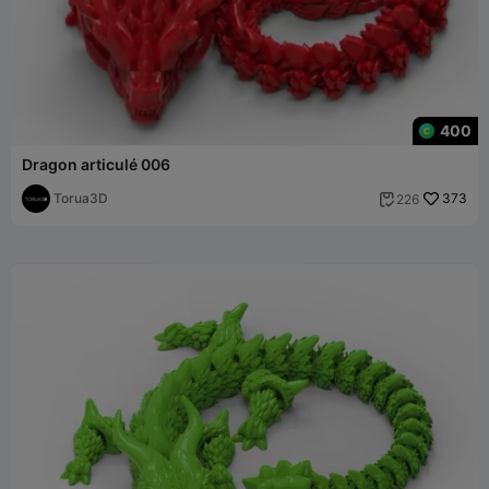
400
Dragon articulé 006
Torua3D
373
226
