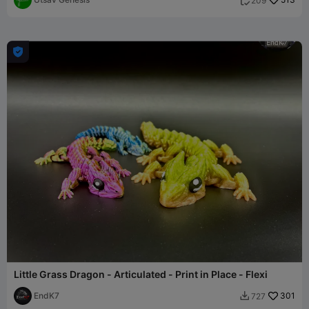
209


Little Grass Dragon - Articulated - Print in Place - Flexi
EndK7
301
727
