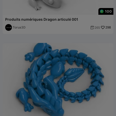
100
Produits numériques Dragon articulé 001
Torua3D
298
265
