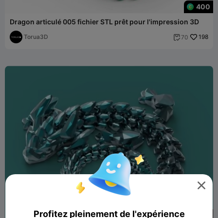
400
Dragon articulé 005 fichier STL prêt pour l'impression 3D
Torua3D
198
70


Profitez pleinement de l'expérience
300