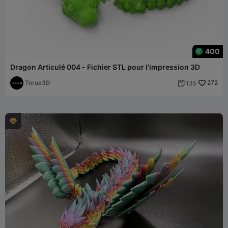
400
Dragon Articulé 004 - Fichier STL pour l'impression 3D
Torua3D
272
135

