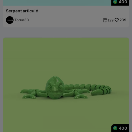
400
Serpent articulé
Torua3D
239
129

400