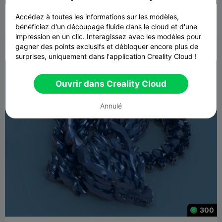
Dragon articulé 005 - Cristallisé - Impression en place - STL
Accédez à toutes les informations sur les modèles,
bénéficiez d'un découpage fluide dans le cloud et d'une
Torua3D
784
792

impression en un clic. Interagissez avec les modèles pour
gagner des points exclusifs et débloquer encore plus de
surprises, uniquement dans l'application Creality Cloud !
Ouvrir dans Creality Cloud
Annulé
300