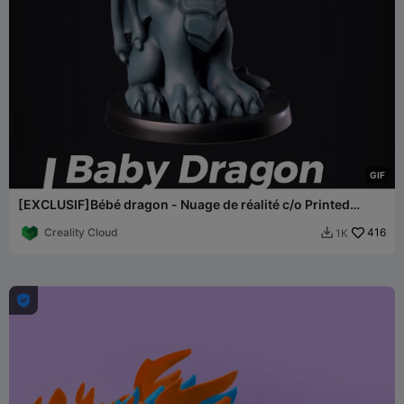
G
I
F
[EXCLUSIF]Bébé dragon - Nuage de réalité c/o Printed
Obsession
Creality Cloud
416
1K

