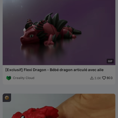
G
I
F
[Exclusif] Flexi Dragon - Bébé dragon articulé avec aile
Creality Cloud
803
3.6K
