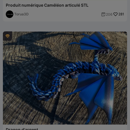
Produit numérique Caméléon articulé STL
Torua3D
281
206


Dragon d'argent