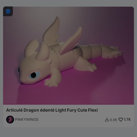

Articulé Dragon édenté Light Fury Cute Flexi
PINKYWINGS
1.7K
6.9K
