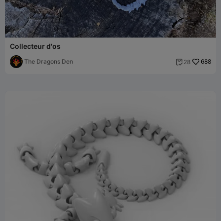
Collecteur d'os
The Dragons Den
688
28
