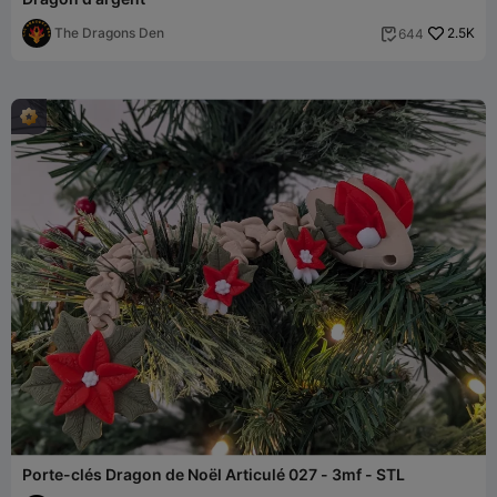
The Dragons Den
2.5K
644

Porte-clés Dragon de Noël Articulé 027 - 3mf - STL