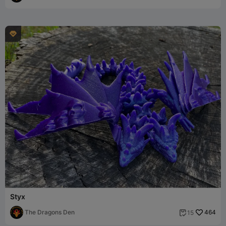

Styx
The Dragons Den
464
15
