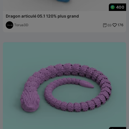
400
Dragon articulé 05.1 120% plus grand
Torua3D
176
69
