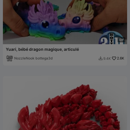
G
I
F
Yuari, bébé dragon magique, articulé
NozzleNook bottega3d
2.6K
9.4K
