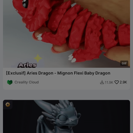
G
I
F
[Exclusif] Aries Dragon - Mignon Flexi Baby Dragon
Creality Cloud
2.9K
11.9K
