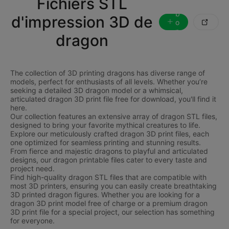
Fichiers STL
a
b
d'impression 3D de
o

n
dragon
n
e
r
The collection of 3D printing dragons has diverse range of
models, perfect for enthusiasts of all levels. Whether you’re
seeking a detailed 3D dragon model or a whimsical,
articulated dragon 3D print file free for download, you'll find it
here.
Our collection features an extensive array of dragon STL files,
designed to bring your favorite mythical creatures to life.
Explore our meticulously crafted dragon 3D print files, each
one optimized for seamless printing and stunning results.
From fierce and majestic dragons to playful and articulated
designs, our dragon printable files cater to every taste and
project need.
Find high-quality dragon STL files that are compatible with
most 3D printers, ensuring you can easily create breathtaking
3D printed dragon figures. Whether you are looking for a
dragon 3D print model free of charge or a premium dragon
3D print file for a special project, our selection has something