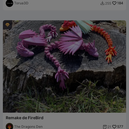
Torua3D
184
255


Remake de FireBird
The Dragons Den
577
21
