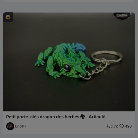
Petit porte-clés dragon des herbes 🐉 - Articulé
EndK7
490
2.7K
