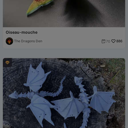
Oiseau-mouche
The Dragons Den
886
70

