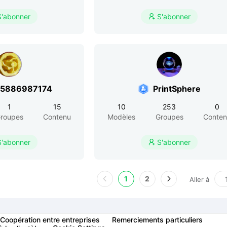
S'abonner
S'abonner

r5886987174
PrintSphere
1
15
10
253
0
roupes
Contenu
Modèles
Groupes
Conte
S'abonner
S'abonner

1
2
Aller à
Coopération entre entreprises
Remerciements particuliers