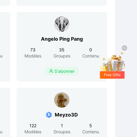
Angelo Ping Pang
73
35
0
nu
Modèles
Groupes
Contenu
S'abonner

Free Gifts
Meyzo3D
122
1
5
nu
Modèles
Groupes
Contenu