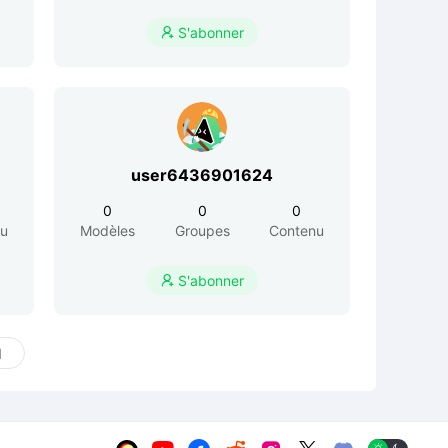
S'abonner

user6436901624
0
0
0
nu
Modèles
Groupes
Contenu
S'abonner
