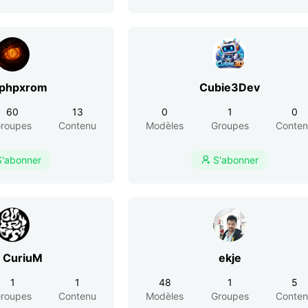
phpxrom
Cubie3Dev
60
13
0
1
0
roupes
Contenu
Modèles
Groupes
Conte
S'abonner
S'abonner

CuriuM
ekje
1
1
48
1
5
roupes
Contenu
Modèles
Groupes
Conte