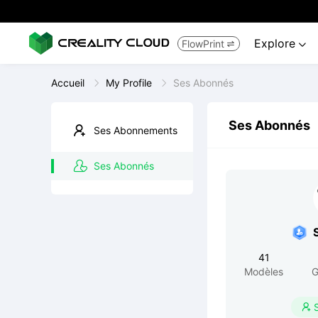
Explore
FlowPrint


Accueil
My Profile
Ses Abonnés
Ses Abonnés
Ses Abonnements
Ses Abonnés
41
Modèles
G
