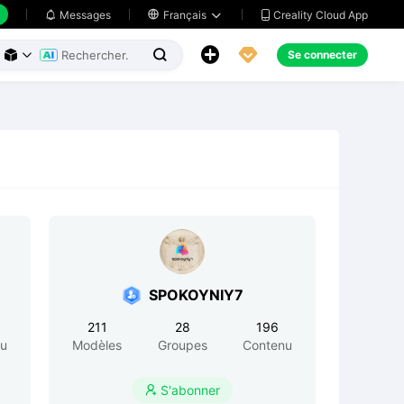
Creality Cloud App
Messages

Français





Se connecter



SPOKOYNIY7
211
28
196
nu
Modèles
Groupes
Contenu
S'abonner
