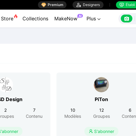

Premium

Designers
Établi


AI

Store
Collections
MakeNow
Plus

SD Design
PiTon
2
7
10
12
6
roupes
Contenu
Modèles
Groupes
Conte
S'abonner
S'abonner
