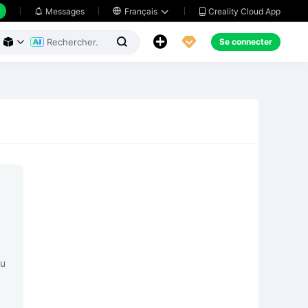
Creality Cloud App
Messages

Français





Se connecter



nu