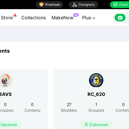

Premium

Designers
Établi


AI

Store
Collections
MakeNow
Plus

ents
8AVS
RC_620
0
0
27
1
0
roupes
Contenu
Modèles
Groupes
Conte
S'abonner
S'abonner
