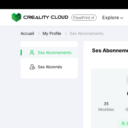
Explore
FlowPrint


Accueil
My Profile
Ses Abonnements
Ses Abonnem
Ses Abonnements
Ses Abonnés
35
Modèles
G
