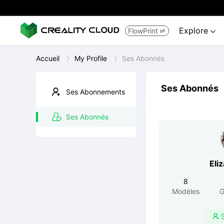
Explore
FlowPrint


Accueil
My Profile
Ses Abonnés
Ses Abonnés
Ses Abonnements
Ses Abonnés
Eli
8
Modèles
G
