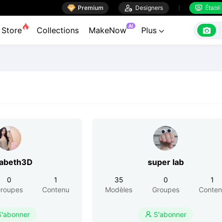

Premium

Designers
Établi


AI

Store
Collections
MakeNow
Plus

zabeth3D
super lab
0
1
35
0
1
roupes
Contenu
Modèles
Groupes
Conte
S'abonner
S'abonner
