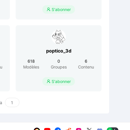
S'abonner

poptico_3d
618
0
6
nu
Modèles
Groupes
Contenu
S'abonner

 à