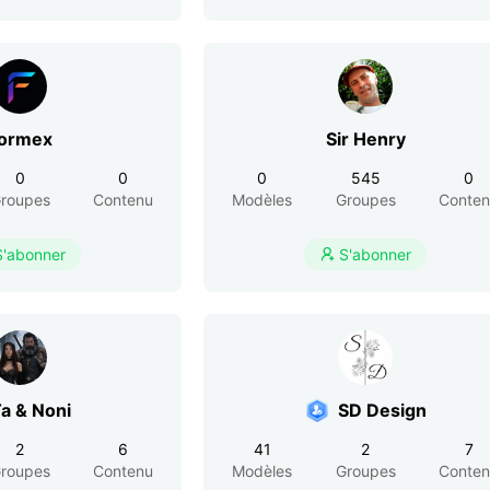
ormex
Sir Henry
0
0
0
545
0
roupes
Contenu
Modèles
Groupes
Conte
S'abonner
S'abonner

a & Noni
SD Design
2
6
41
2
7
roupes
Contenu
Modèles
Groupes
Conte