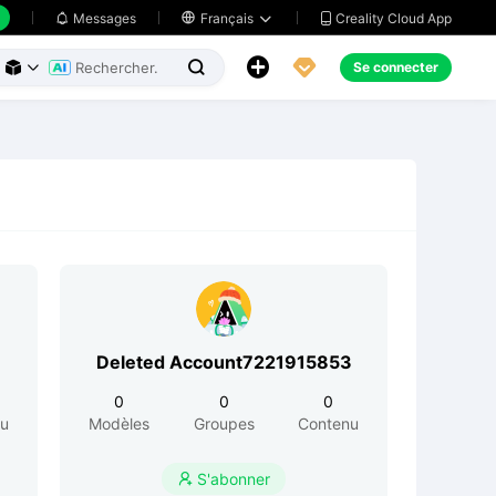
Creality Cloud App
Messages

Français





Se connecter



Deleted Account7221915853
0
0
0
nu
Modèles
Groupes
Contenu
S'abonner
