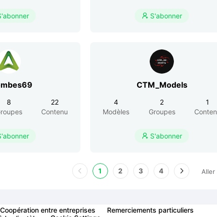
S'abonner
S'abonner

ombes69
CTM_Models
8
22
4
2
1
roupes
Contenu
Modèles
Groupes
Conte
S'abonner
S'abonner

1
2
3
4
Aller
Coopération entre entreprises
Remerciements particuliers