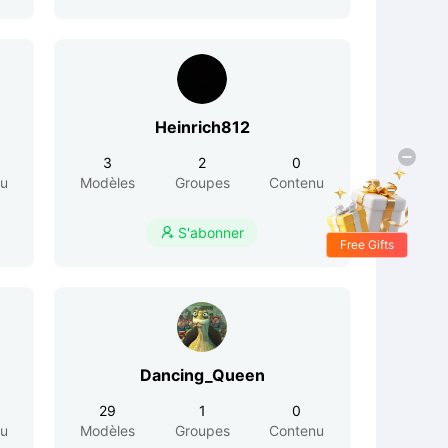
Heinrich812
3
2
0
nu
Modèles
Groupes
Contenu
S'abonner

Free Gifts
Dancing_Queen
29
1
0
nu
Modèles
Groupes
Contenu