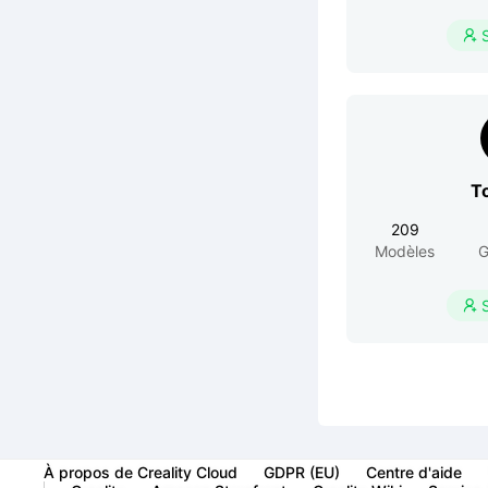

T
209
Modèles
G

À propos de Creality Cloud
GDPR (EU)
Centre d'aide