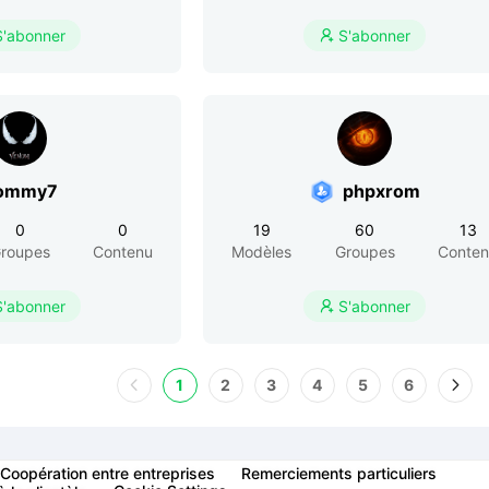
S'abonner
S'abonner

ommy7
phpxrom
0
0
19
60
13
roupes
Contenu
Modèles
Groupes
Conte
S'abonner
S'abonner

1
2
3
4
5
6
Coopération entre entreprises
Remerciements particuliers