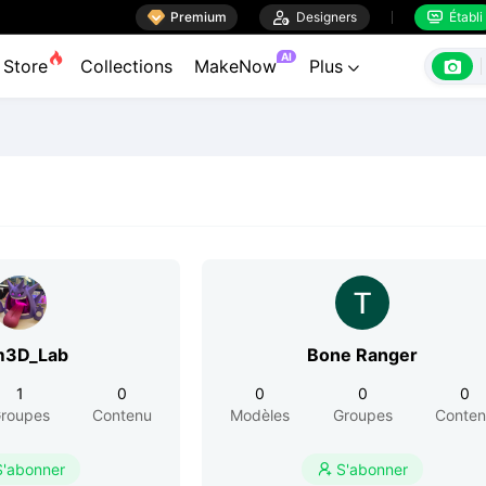

Premium

Designers
Établi


AI

Store
Collections
MakeNow
Plus

m3D_Lab
Bone Ranger
1
0
0
0
0
roupes
Contenu
Modèles
Groupes
Conte
S'abonner
S'abonner
