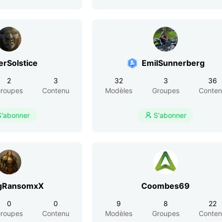
erSolstice
EmilSunnerberg
2
3
32
3
36
roupes
Contenu
Modèles
Groupes
Conte
S'abonner
S'abonner

gRansomxX
Coombes69
0
0
9
8
22
roupes
Contenu
Modèles
Groupes
Conte