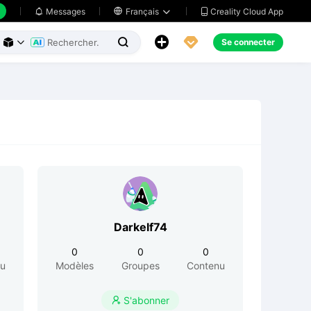
Creality Cloud App
Messages

Français





Se connecter



Darkelf74
0
0
0
nu
Modèles
Groupes
Contenu
S'abonner
