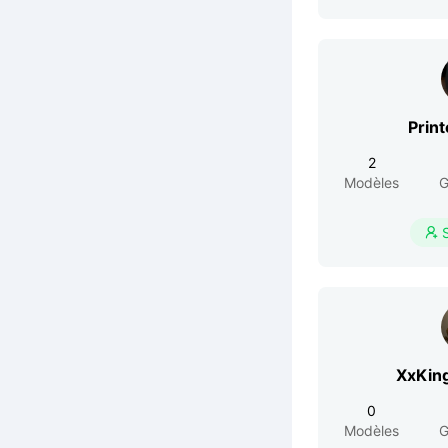
Print
2
Modèles
G

XxKin
0
Modèles
G