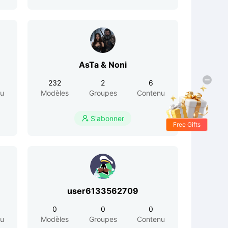
AsTa & Noni
232
2
6
nu
Modèles
Groupes
Contenu
S'abonner

Free Gifts
user6133562709
0
0
0
nu
Modèles
Groupes
Contenu