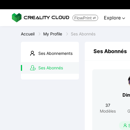
Explore
FlowPrint


Accueil
My Profile
Ses Abonnés
Ses Abonnés
Ses Abonnements
Ses Abonnés
Di
37
Modèles
G
