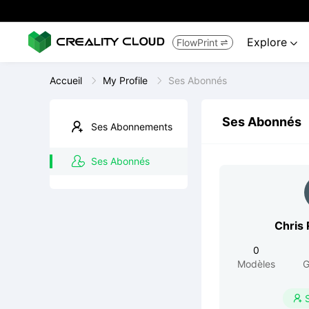
Explore
FlowPrint


Accueil
My Profile
Ses Abonnés
Ses Abonnés
Ses Abonnements
Ses Abonnés
Chris
0
Modèles
G
