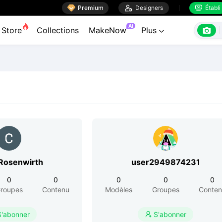

Premium

Designers
Établi


AI

Store
Collections
MakeNow
Plus

 Rosenwirth
user2949874231
0
0
0
0
0
roupes
Contenu
Modèles
Groupes
Conte
S'abonner
S'abonner
