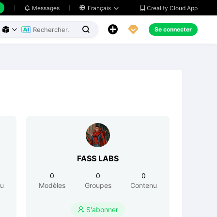
Creality Cloud App
Messages

Français





Se connecter



FASS LABS
0
0
0
nu
Modèles
Groupes
Contenu
S'abonner
