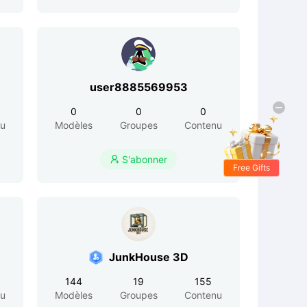
user8885569953
0
0
0
nu
Modèles
Groupes
Contenu
S'abonner

Free Gifts
JunkHouse 3D
144
19
155
nu
Modèles
Groupes
Contenu