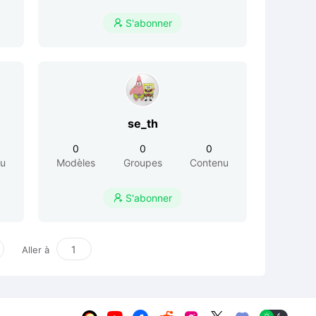
S'abonner

se_th
0
0
0
nu
Modèles
Groupes
Contenu
S'abonner

Aller à