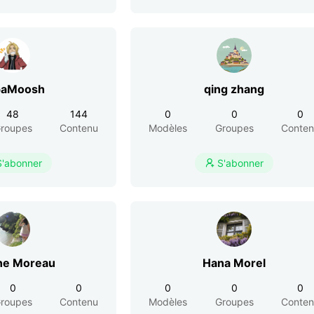
paMoosh
qing zhang
48
144
0
0
0
roupes
Contenu
Modèles
Groupes
Conte
S'abonner
S'abonner

ine Moreau
Hana Morel
0
0
0
0
0
roupes
Contenu
Modèles
Groupes
Conte