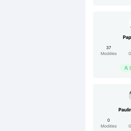
Pa
37
Modèles
G

Paul
0
Modèles
G