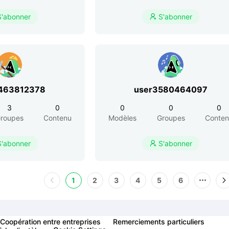
S'abonner
S'abonner

463812378
user3580464097
3
0
0
0
0
roupes
Contenu
Modèles
Groupes
Conte
S'abonner
S'abonner

1
2
3
4
5
6
Coopération entre entreprises
Remerciements particuliers