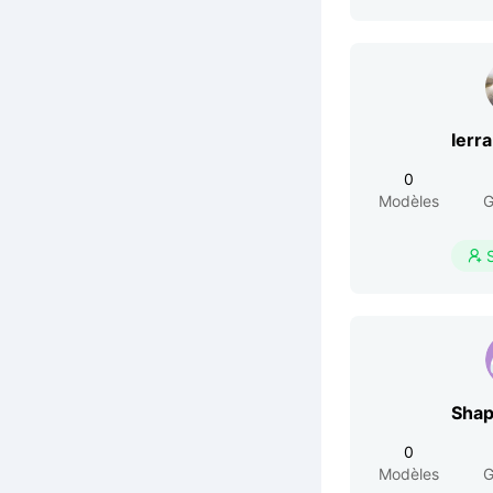
Ierr
0
Modèles
G

Shap
0
Modèles
G