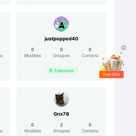
justpopped40
0
0
0
nu
Modèles
Groupes
Contenu
S'abonner

Free Gifts
Gnx78
0
2
0
nu
Modèles
Groupes
Contenu