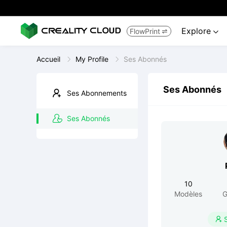
Explore
FlowPrint


Accueil
My Profile
Ses Abonnés
Ses Abonnés
Ses Abonnements
Ses Abonnés
10
Modèles
G
