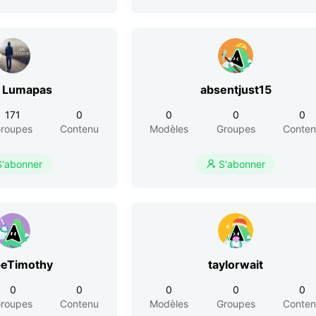
a Lumapas
absentjust15
171
0
0
0
0
roupes
Contenu
Modèles
Groupes
Conte
S'abonner
S'abonner

eTimothy
taylorwait
0
0
0
0
0
roupes
Contenu
Modèles
Groupes
Conte