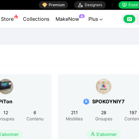

Premium

Designers
Établi


AI

Store
Collections
MakeNow
Plus

PiTon
SPOKOYNIY7
12
6
211
28
197
roupes
Contenu
Modèles
Groupes
Conte
S'abonner
S'abonner
