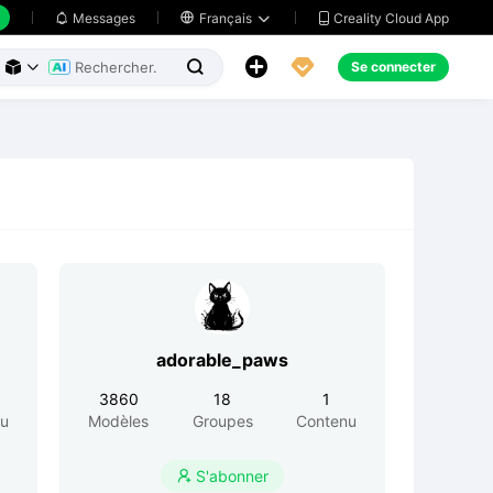
Creality Cloud App
Messages

Français





Se connecter



adorable_paws
3860
18
1
nu
Modèles
Groupes
Contenu
S'abonner
