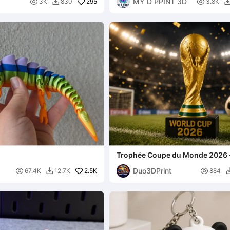
MY D PPINT 3D

295

3K
830
3.8K

Trophée Coupe du Monde 2026 
du Champion de Football
Duo3DPrint

2.5K

67.4K
12.7K
884
