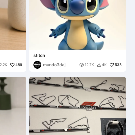
stitch
mundo3daj
489

533
2.2K
12.7K
4K
