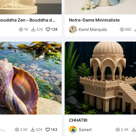
Bouddha Zen – Bouddha de
Notre-Dame Minimaliste
rimable en 3D
Karol Marquiis

138

1K
326
682

CHHATRI
-
Sanart

143

2.5K
324
2.3K

