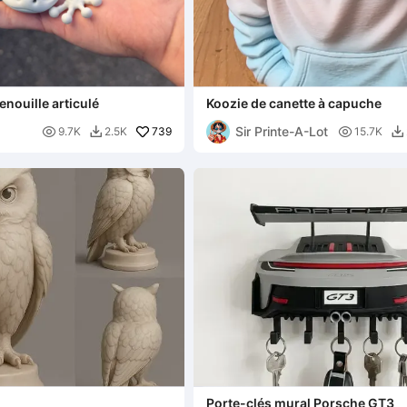
enouille articulé
Koozie de canette à capuche
Sir Printe-A-Lot

739

9.7K
2.5K
15.7K


Porte-clés mural Porsche GT3