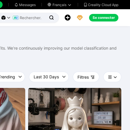
Creality Cloud App
Messages

Français





Se connecter



ts. We’re continuously improving our model classification and
Filtres


