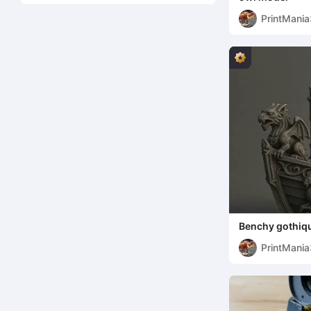
PrintMani
Benchy gothiq
PrintMani