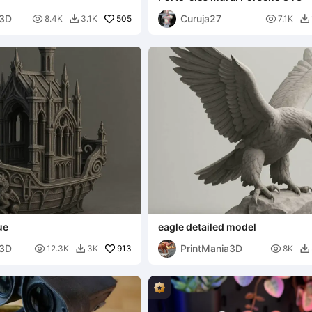
a3D
Curuja27

505

8.4K
3.1K
7.1K


ue
eagle detailed model
a3D
PrintMania3D

913

12.3K
3K
8K

