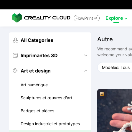
Explore
FlowPrint


Autre
All Categories

We recommend avoi
welcome your val
Imprimantes 3D


Art et design


Art numérique
Sculptures et œuvres d'art
Badges et pièces
Design industriel et prototypes