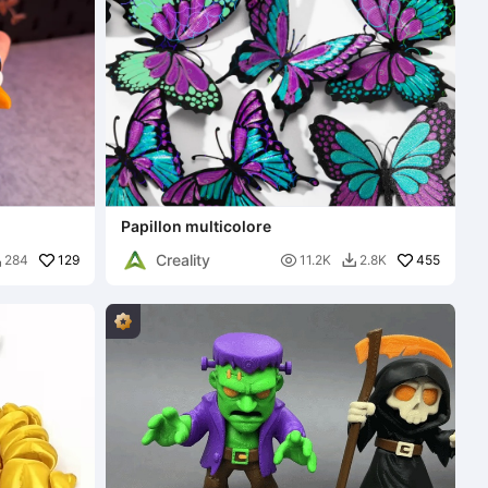
Papillon multicolore
Creality
129

455
284
11.2K
2.8K

