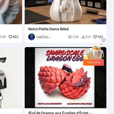
Notre Petite Dame Bébé
UaiCéu
823

167
2.8K
2.5K
614

Impressões 3D
Free Gifts
Œuf de Dragon aux Écailles d'Éclat -