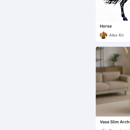
Horse
Alex Kn
Vase Slim Arc