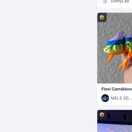
DomyLab
Flexi Caméléon
MELS 3D
LABS