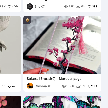
Mécanisme de Rotation et Verrouillage
EndK7
409

238
1.3K
5.1K
954

Sakura [Encadré] - Marque-page
Chroma3D
470

1.1K
3.1K
13.8K
1.7K
