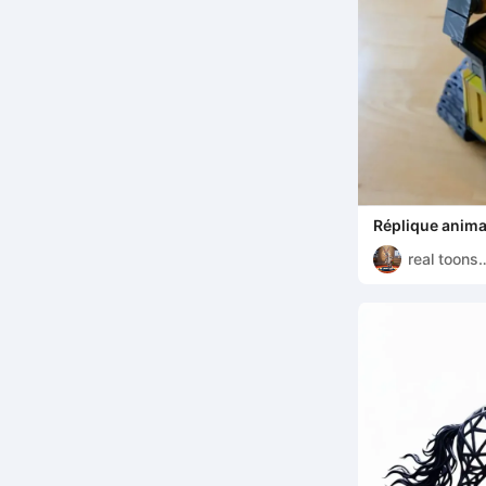
Réplique anima
film
real toons
project