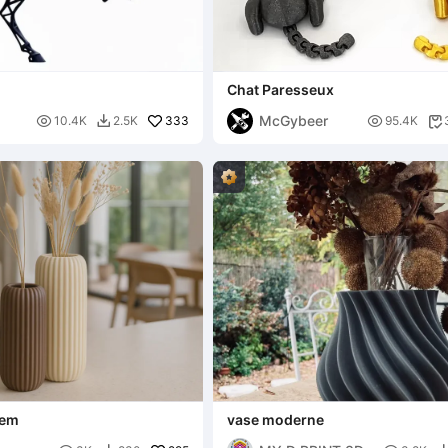
Chat Paresseux
McGybeer

333

10.4K
2.5K
95.4K


hem
vase moderne