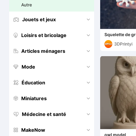
Autre
Jouets et jeux


Squelette de gr
Loisirs et bricolage


3DPrintyi
Articles ménagers


Mode


Éducation


Miniatures


Médecine et santé


MakeNow


owl model