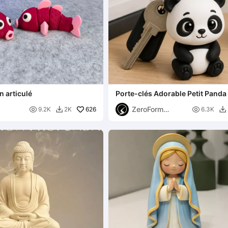
 articulé
Porte-clés Adorable Petit Panda
ZeroForm

626

9.2K
2K
6.3K


Studio