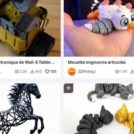
tronique de Wall-E fidèle au
Mouette mignonne articulée
3DPrintyi

193

2.5K
400
1.4K

