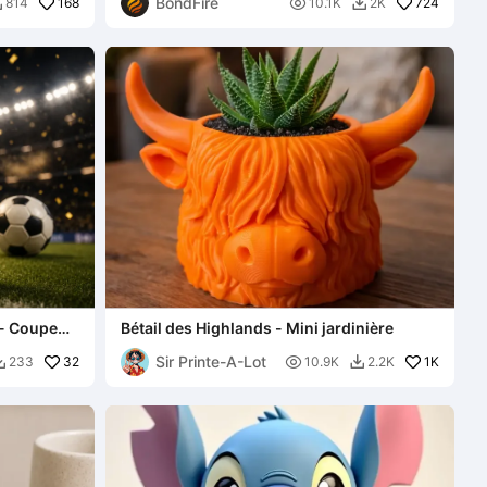
BondFire
168

724
814
10.1K
2K


- Coupe
Bétail des Highlands - Mini jardinière
Sir Printe-A-Lot
32

1K
233
10.9K
2.2K

