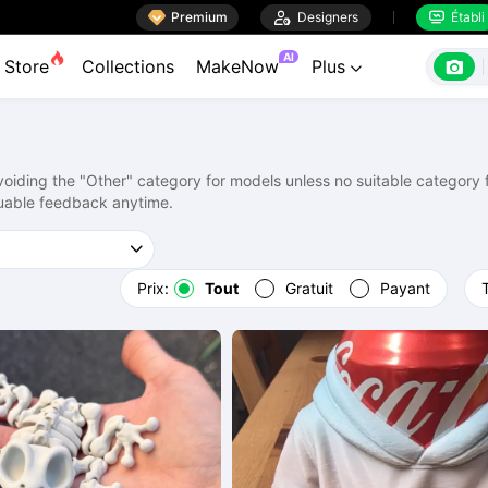

Premium

Designers
Établi


AI

Store
Collections
MakeNow
Plus

ding the "Other" category for models unless no suitable category fi
uable feedback anytime.
Prix:
Tout
Gratuit
Payant