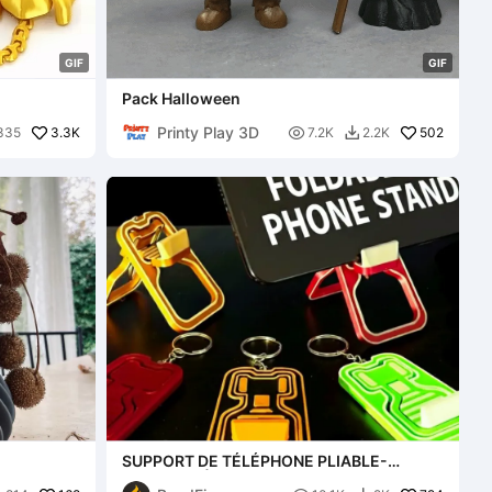
G
I
F
G
I
F
Pack Halloween
Printy Play 3D
3.3K

502
335
7.2K
2.2K

SUPPORT DE TÉLÉPHONE PLIABLE-
PORTE-CLÉS