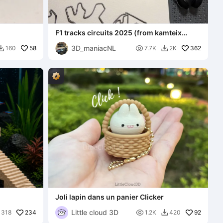
F1 tracks circuits 2025 (from kamteix
Makersworld)
3D_maniacNL
58

362
160
7.7K
2K


Joli lapin dans un panier Clicker
Little cloud 3D
234

92
318
1.2K
420
