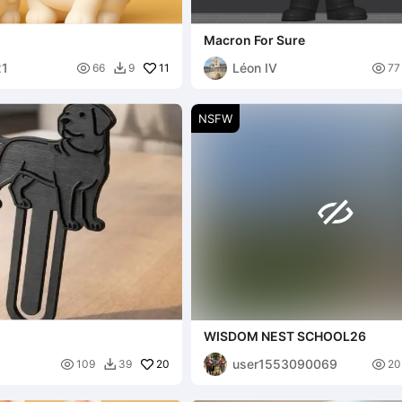
Macron For Sure
21
Léon IV

11

66
9
77

NSFW

WISDOM NEST SCHOOL26
user1553090069

20

109
39
20
