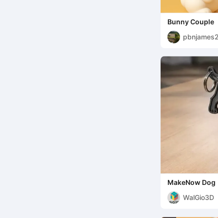
Bunny Couple
pbnjames
MakeNow Dog
WalGio3D