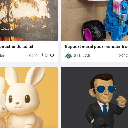
coucher du soleil
Support mural pour monster tru
ler
STL LAB


11
5
12
