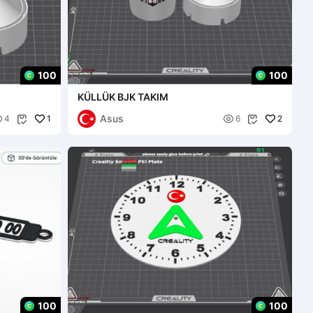
100
100
KÜLLÜK BJK TAKIM
Asus

1

2
4
6


100
100