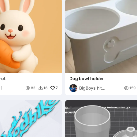
rot
Dog bowl holder
21
BigBoys hit

7

83
16
159

tanks813