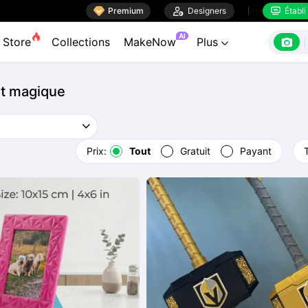

Premium

Designers
Établi


AI

Store
Collections
MakeNow
Plus

t magique
Prix:
Tout
Gratuit
Payant