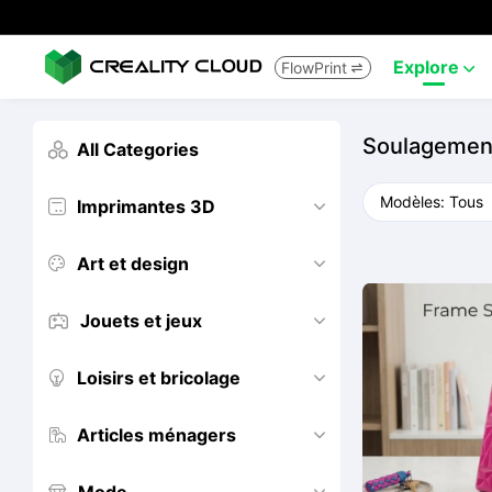
Explore
FlowPrint


Soulagemen
All Categories

Imprimantes 3D


Art et design


Jouets et jeux


Loisirs et bricolage


Articles ménagers

