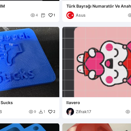
KIM
Türk Bayrağı Numaratör Ve Anah
Asus

1
4

 Sucks
llavero
6
Zifrak17

2

9
1
