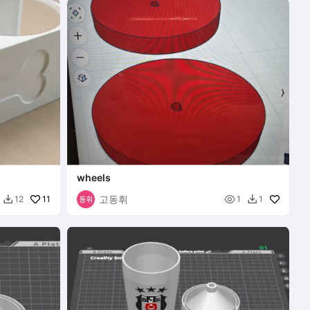
wheels
고동휘
11

12
1
1

