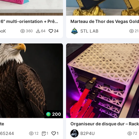
6" multi-orientation + Prêt
Marteau de Thor des Vegas Gol
ief
Knights
ooK
STL LAB

24

360
64
21

200
te
Organiseur de disque dur – Rack
stockage pour jusqu'à quatre d
565244
B2P4U

1

12
1
72
