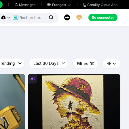
Creality Cloud App
Messages

Français





Se connecter



Filtres



