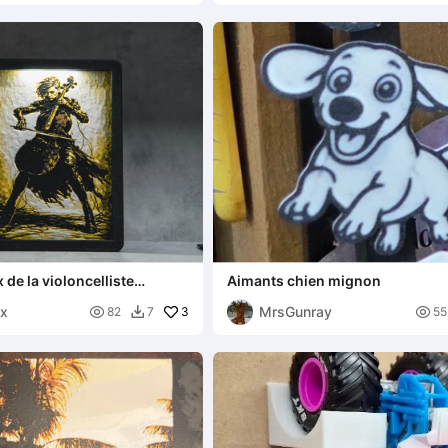
de la violoncelliste
Aimants chien mignon
ox
MrsGunray

3

82
7
55
