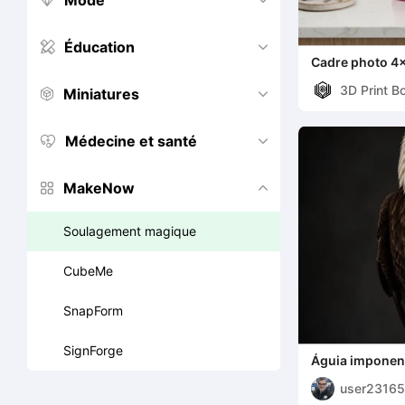
Mode


Éducation


Cadre photo 4x
pour Magic Rel
3D Print B
Miniatures


Médecine et santé


MakeNow


Soulagement magique
CubeMe
SnapForm
SignForge
Águia imponen
user2316