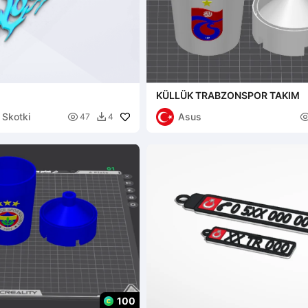
KÜLLÜK TRABZONSPOR TAKIM
 Skotki
Asus

47
4

100