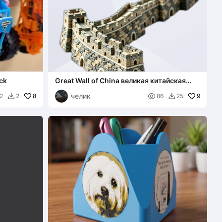
ck
Great Wall of China великая китайская
стена
челик
8

9
2
2
86
25

