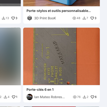
Porte-stylos et outils personnalisable
MagicRelief
3D Print BooK
3

3
13
48
7


Porte-clés 6 en 1
Ian Mateo Robres
1

6
2
4
76
2


Fernandez