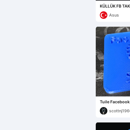
KÜLLÜK FB TA
Asus
Tuile Facebook
scottnj196