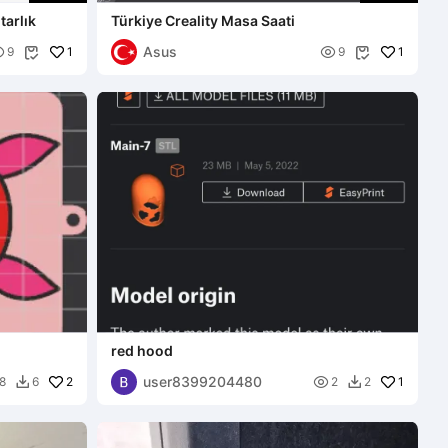
tarlık
Türkiye Creality Masa Saati
Asus

1

1
9
9


red hood
user8399204480
2

1
8
6
2
2

