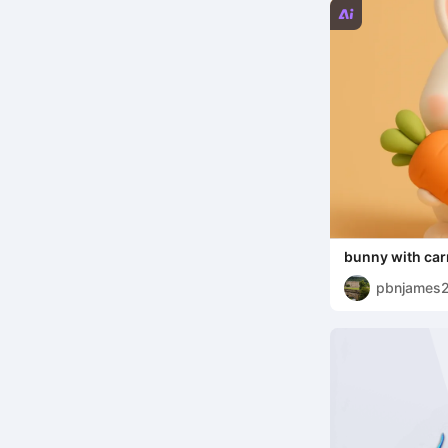

bunny with car
pbnjames