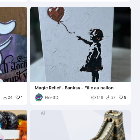
Magic Relief - Banksy - Fille au ballon
Flo-3D
1

9
24
148
27

