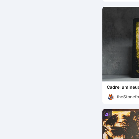
Cadre lumineux 
cybernétique
theStonef
