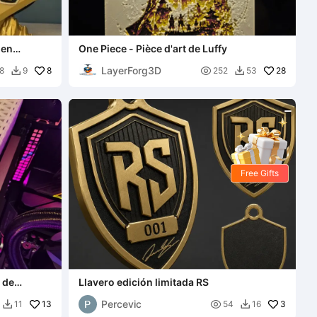
den
One Piece - Pièce d'art de Luffy
LayerForg3D
8

28
8
9
252
53


Free Gifts
 de
Llavero edición limitada RS
isques durs
Percevic
13

3
11
54
16

