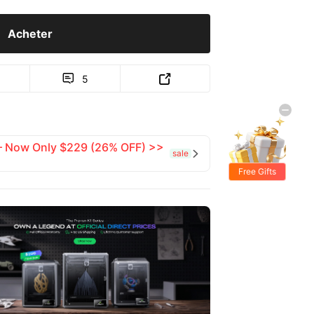
Acheter
5


 — Now Only $229 (26% OFF) >>
sale

Free Gifts