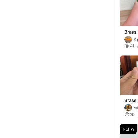
Brass
Small
K 

41
Brass
(20mm
Ve

29
NSFW