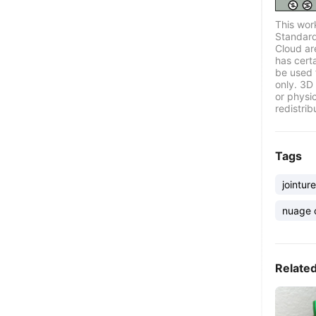
This wor
Standard
Cloud ar
has certa
be used 
only. 3D 
or physi
redistrib
Tags
jointur
nuage c
Relate