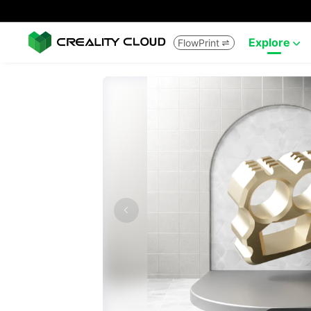
Explore
FlowPrint

