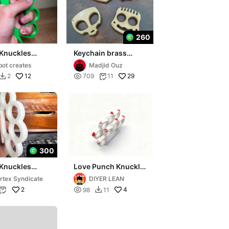
260
 Knuckles
Keychain brass
knuckles
pot creates
Madjid Ouz
12

29
2
709
11


300
 Knuckles
Love Punch Knuckle
 hole)
Duster – Compact &
rtex Syndicate
DIYER LEAN
Cool Self
2

4
98
11

