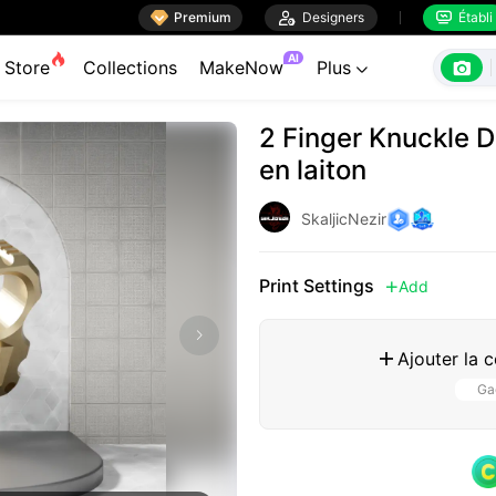

Premium

Designers
Établi


AI

Store
Collections
MakeNow
Plus

2 Finger Knuckle D
en laiton
SkaljicNezir
Print Settings
Add

Ajouter la 

Gag