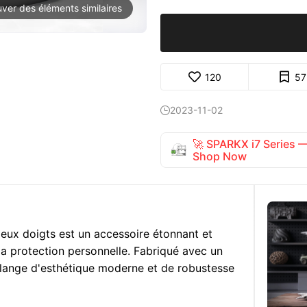
uver des éléments similaires
120
57
2023-11-02

🚀 SPARKX i7 Series
Shop Now
eux doigts est un accessoire étonnant et
la protection personnelle. Fabriqué avec un
mélange d'esthétique moderne et de robustesse