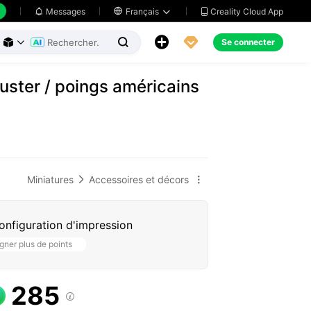
Creality Cloud App
Messages

Français





Se connecter



uster / poings américains
Miniatures
Accessoires et décors


configuration d'impression
ner plus de points
285
