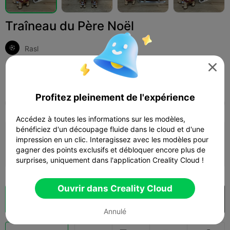
Traîneau du Père Noël
Rasl

Print Settings (1)
Add
Imprimantes 3D
Autre



Profitez pleinement de l'expérience
Tous
K2 Plus
K2 Pro
K2
SPARKX i7
Cre
Accédez à toutes les informations sur les modèles,
bénéficiez d'un découpage fluide dans le cloud et d'une
0.2mm layer, 2 walls, 15% infill
impression en un clic. Interagissez avec les modèles pour
gagner des points exclusifs et débloquer encore plus de
09h 49m
4 plates
244.80g



surprises, uniquement dans l'application Creality Cloud !
Ouvrir dans Creality Cloud
Découpes
Ouvrir dans Creality Cloud

Annulé