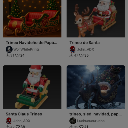
Trineo Navideño de Papá
Trineo de Santa
Noel
WolfWhitePrints
John_ADX
24
35
31
47


Santa Claus Trineo
trineo, sled, navidad, papa
noel
John_ADX
Luchucucurucho
38
41
42
39

