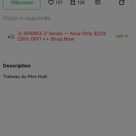
Booster
127
128



2025-11-06
374
6



🚀 SPARKX i7 Series — Now Only $229
sale

(26% OFF) >> Shop Now
Description
Traîneau du Père Noël