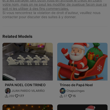
et à les partager tant qu’on vous en attribue le crédit en citant
votre nom, mais on ne peut les modifier de quelque façon que ce
soit ni les utiliser à des fins commerciales.
Si vous rencontrez la violation de droit d'auteur, veuillez nous
contacter pour discuter des suites à y donner.
Related Models
PAPA NOEL CON TRINEO
Trineo de Papá Noel
JUAN PARDO VILARIÑO
Chapuzingas
177
15
269
37

