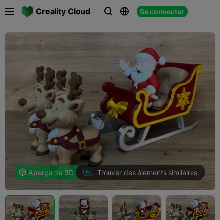

Creality Cloud
Se connecter



Trouver des éléments similaires

Aperçu de 3D