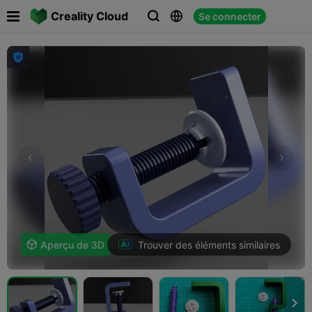

Creality Cloud
Se connecter




Trouver des éléments similaires

Aperçu de 3D
