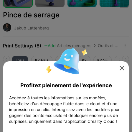
Pince de serrage
Jakub Lattenberg
Print Settings (8)
Add
Articles ménagers
Outils et pièces de rechange



Tous
K2 Plus
K2 Pro
K2
K2 SE
SPARKX

5.0

Clamp 60 short screw – 0.2mm layer, 3
walls, 15% infill
Profitez pleinement de l'expérience
Auteur
01h 20m
1 plates
34.20g



Accédez à toutes les informations sur les modèles,
bénéficiez d'un découpage fluide dans le cloud et d'une
0.2mm layer, 3 walls, 15% infill
impression en un clic. Interagissez avec les modèles pour
gagner des points exclusifs et débloquer encore plus de
Auteur
09h 09m
5 plates


surprises, uniquement dans l'application Creality Cloud !
186.43g
