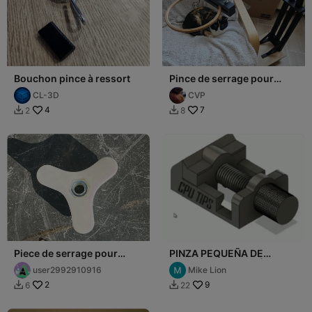
Bouchon pince à ressort
Pince de serrage pour
tambour à broder
CL-3D
CVP
4
7
2
8


Piece de serrage pour
PINZA PEQUEÑA DE
écrou M8
APRIETE - ELECTRÓNICA
user2992910916
Mike Lion
2
9
6
22

