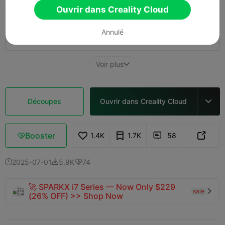
Ouvrir dans Creality Cloud
2.0

PLA, 0.2mm layer, 2 walls, 15% infill, org
by size 150-40mm
Annulé
16h 25m
12 plates
400.03g



Voir plus

Découpes
Ouvrir dans Creality Cloud

Booster
1.4K
1.7K
58



2025-07-01
5.9K
74



🚀 SPARKX i7 Series — Now Only $229
sale

(26% OFF) >> Shop Now