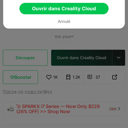
Ouvrir dans Creality Cloud
K1 _ couche de 0,2 mm, 2 parois, 15 % de
remplissage
Auteur
03h 27m
4 plates


Annulé
144.30g

Voir plus

Découpes
Ouvrir dans Creality Cloud

Booster
1K
1.2K
37



2024-05-02
2.5K
55



🚀 SPARKX i7 Series — Now Only $229
sale

(26% OFF) >> Shop Now