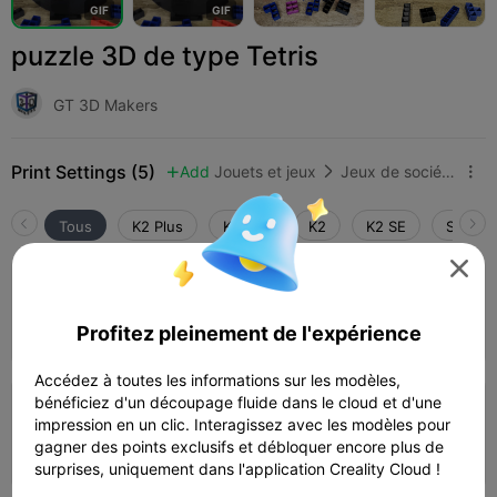
G
I
F
G
I
F
puzzle 3D de type Tetris
GT 3D Makers
Print Settings (5)
Add
Jouets et jeux
Jeux de société et jeux de cartes



Tous
K2 Plus
K2 Pro
K2
K2 SE
SPARKX

K2 Plus _ couche de 0,2 mm, 2 parois, 15
% de remplissage
Auteur
03h 09m
4 plates


Profitez pleinement de l'expérience
144.76g

Accédez à toutes les informations sur les modèles,
bénéficiez d'un découpage fluide dans le cloud et d'une
K1 Max _ couche de 0,2 mm, 2 parois, 15
impression en un clic. Interagissez avec les modèles pour
% de remplissage
Auteur
03h 27m
4 plates


gagner des points exclusifs et débloquer encore plus de
144.30g

surprises, uniquement dans l'application Creality Cloud !