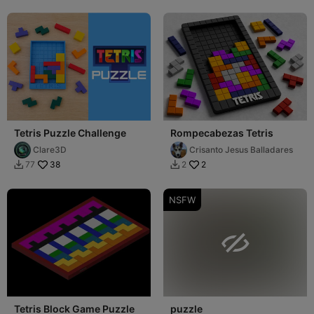
Tetris Puzzle Challenge
Rompecabezas Tetris
Clare3D
Crisanto Jesus Balladares
38
2
77
2


NSFW

Tetris Block Game Puzzle
puzzle