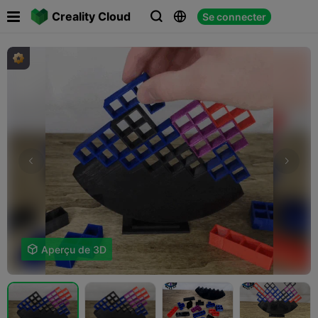

Creality Cloud
Se connecter




Aperçu de 3D