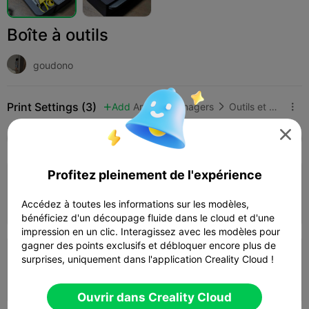
Boîte à outils
goudono
Print Settings (3)
Add
Articles ménagers
Outils et pièces de rechange




Tous
K2 Plus
K2 Pro
K2
K2 SE
SPARKX
Profitez pleinement de l'expérience
4.0

0.2mm layer, 4 walls, 15% infill
11h 33m
1 plates
503.69g
Accédez à toutes les informations sur les modèles,



bénéficiez d'un découpage fluide dans le cloud et d'une
impression en un clic. Interagissez avec les modèles pour
gagner des points exclusifs et débloquer encore plus de
0.2mm layer, 3 walls, 15% infill
surprises, uniquement dans l'application Creality Cloud !
05h 25m
2 plates
185.97g



Ouvrir dans Creality Cloud