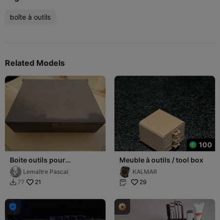
boîte à outils
Related Models
100
Boite outils pour
Meuble à outils / tool box
impression 3D / Box of
Lemaître Pascal
KALMAR
tools for 3D print
21
29
77


