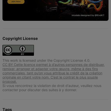
Copyright License
This work is licensed under the Copyright License 4.0.
CC BY Cette licence permet à d’autres personnes de distribuer,
remixer, arranger et adapter votre œuvre, même à des fins
commerciales, tant qu’on vous attribue le crédit de la création
originale en citant votre nom. C’est le contrat le plus souple
proposé.
Si vous rencontrez la violation de droit d'auteur, veuillez nous
contacter pour discuter des suites à y donner.
Tags