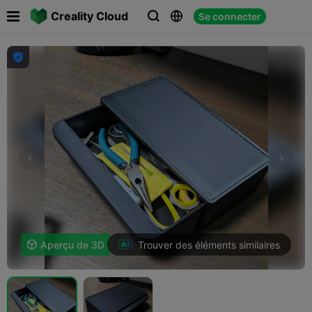

Creality Cloud
Se connecter




Trouver des éléments similaires

Aperçu de 3D