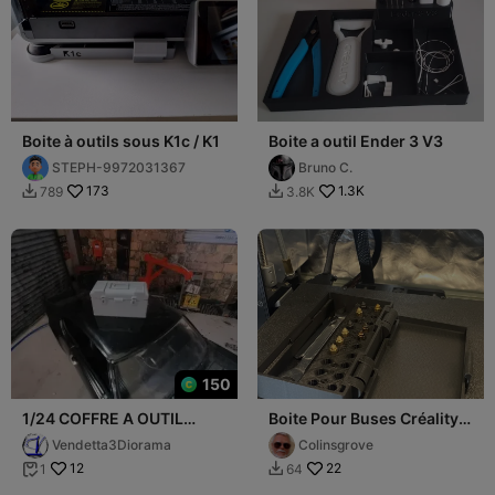
Boite à outils sous K1c / K1
Boite a outil Ender 3 V3
STEPH-9972031367
Bruno C.
173
1.3K
789
3.8K


150
1/24 COFFRE A OUTIL
Boite Pour Buses Créality
PORTATIF 1 / PORTABLE
avec compartiment outils
Vendetta3Diorama
Colinsgrove
TOOL BOX 1
12
22
1
64

