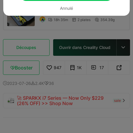
4.0

Annulé
0.2mm layer, 2 walls, 15% infill
18h 35m
2 plates
354.39g



Découpes
Ouvrir dans Creality Cloud

Booster
947
1K
17



2023-07-26
2.4K
36



🚀 SPARKX i7 Series — Now Only $229
sale

(26% OFF) >> Shop Now