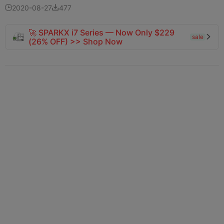
2020-08-27
477


🚀 SPARKX i7 Series — Now Only $229
sale

(26% OFF) >> Shop Now