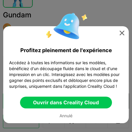
Gundam
user9078534343

Print Settings
Add
Loisirs et bricolage
Robots et mechas



Profitez pleinement de l'expérience
Accédez à toutes les informations sur les modèles,
Ajouter la configuration d'impression

bénéficiez d'un découpage fluide dans le cloud et d'une
Gagner plus de points
impression en un clic. Interagissez avec les modèles pour
gagner des points exclusifs et débloquer encore plus de
surprises, uniquement dans l'application Creality Cloud !
Découpes
Ouvrir dans Creality Cloud

Ouvrir dans Creality Cloud
Annulé
Booster
166
95


