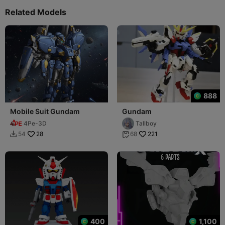
Related Models
888
Mobile Suit Gundam
Gundam
4Pe-3D
Tallboy
28
221
54
68


400
1,100