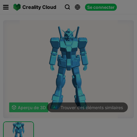

Creality Cloud
Se connecter



Trouver des éléments similaires

Aperçu de 3D