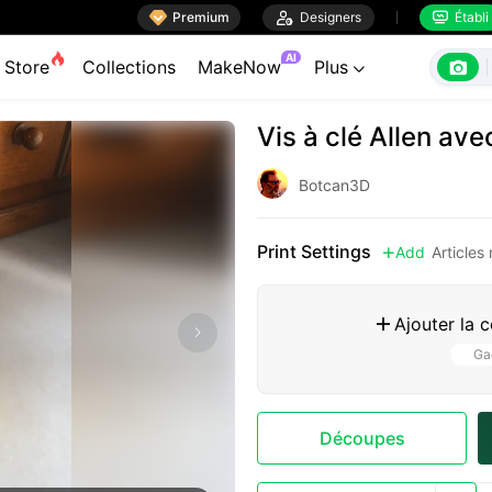

Premium

Designers
Établi


AI

Store
Collections
MakeNow
Plus

Vis à clé Allen ave
Botcan3D
Print Settings
Add
Article

Ajouter la 

Gag
Découpes