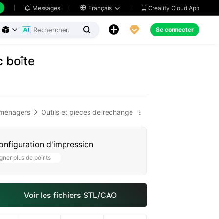
Creality Cloud App
Messages

Français





Se connecter



c boîte
s ménagers
Outils et pièces de rechange


configuration d'impression
ner plus de points
Voir les fichiers STL/CAO