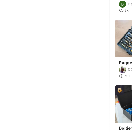
De

5K
Rugge
screw 
D

501
Boitie