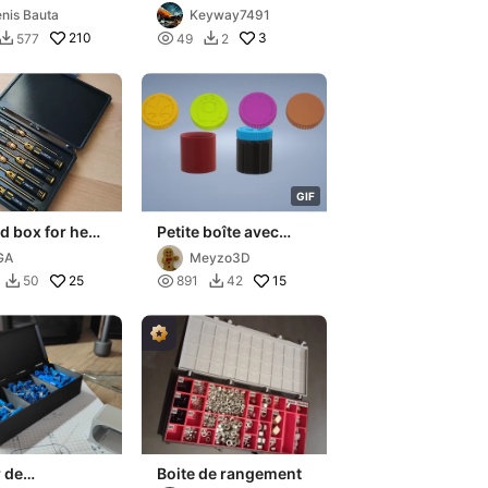
set (Metric)
nis Bauta
Keyway7491
210

3
577
49
2


G
I
F
d box for hex
Petite boîte avec
drivers
couvercle vissé -
GA
Meyzo3D
Motifs variés -
25

15
50
891
42


40x42mm
r de
Boite de rangement