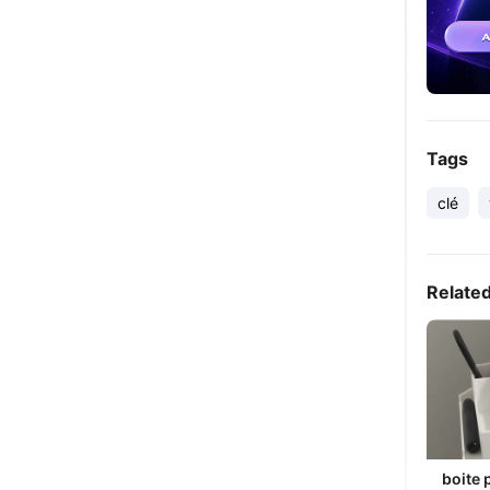
Tags
clé
Relate
boite 