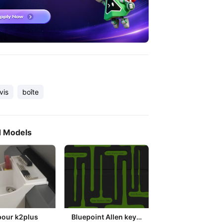
vis
boîte
d Models
pour k2plus
Bluepoint Allen key