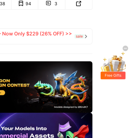
138
94
3


 — Now Only $229 (26% OFF) >>
sale

Free Gifts