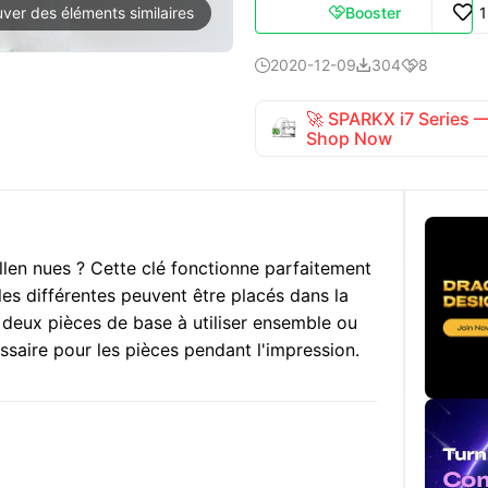
Booster
uver des éléments similaires

2020-12-09
304
8



🚀 SPARKX i7 Series
Shop Now
allen nues ? Cette clé fonctionne parfaitement
es différentes peuvent être placés dans la
e deux pièces de base à utiliser ensemble ou
saire pour les pièces pendant l'impression.