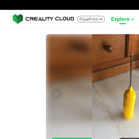
Explore
FlowPrint

