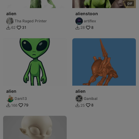
G
I
F
alien
alienstoon
Tha Raged Printer
artiflex
31
8
62
28


alien
alien
Dani13
Ganibal
79
8
166
25

