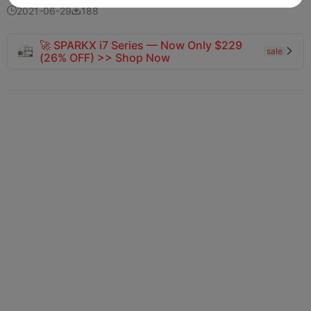
2021-06-29
188


🚀 SPARKX i7 Series — Now Only $229
sale

(26% OFF) >> Shop Now