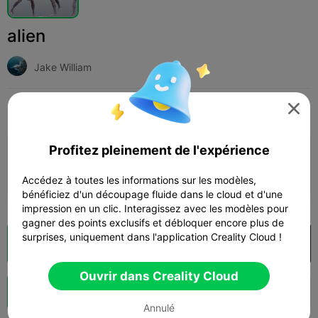
alien
Jake William
Print Settings

Add
Miniatures
Personnages et créatures



Profitez pleinement de l'expérience
Ajouter la configuration d'impression

Gagner plus de points
Accédez à toutes les informations sur les modèles,
bénéficiez d'un découpage fluide dans le cloud et d'une
impression en un clic. Interagissez avec les modèles pour
gagner des points exclusifs et débloquer encore plus de
surprises, uniquement dans l'application Creality Cloud !
Découpes
Ouvrir dans Creality Cloud

Ouvrir dans Creality Cloud
Booster
167
32
1



Annulé