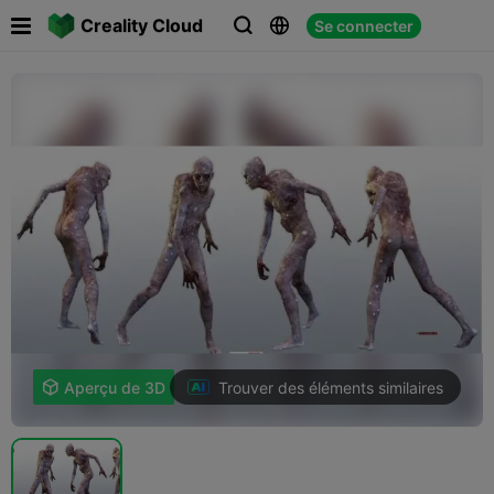

Creality Cloud
Se connecter



Trouver des éléments similaires

Aperçu de 3D