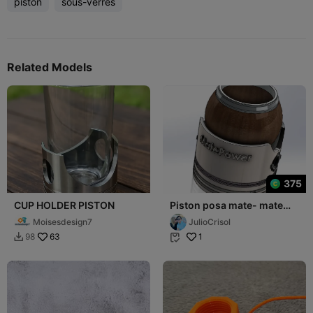
piston
sous-verres
Related Models
375
CUP HOLDER PISTON
Piston posa mate- mate
tea piston cup holder
Moisesdesign7
JulioCrisol
63
1
98

