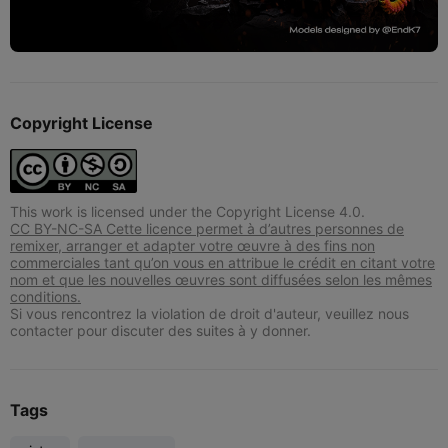
Copyright License
This work is licensed under the Copyright License 4.0.
CC BY-NC-SA Cette licence permet à d’autres personnes de
remixer, arranger et adapter votre œuvre à des fins non
commerciales tant qu’on vous en attribue le crédit en citant votre
nom et que les nouvelles œuvres sont diffusées selon les mêmes
conditions.
Si vous rencontrez la violation de droit d'auteur, veuillez nous
contacter pour discuter des suites à y donner.
Tags