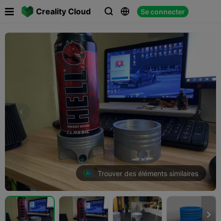

Creality Cloud
Se connecter



Trouver des éléments similaires
