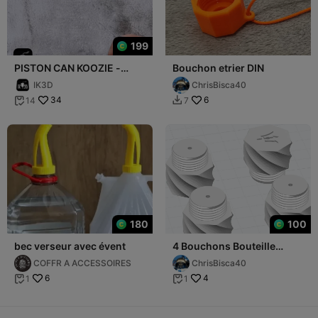
199
PISTON CAN KOOZIE -
Bouchon etrier DIN
PERSONALIZABLE
IK3D
ChrisBisca40
34
6
14
7


180
100
bec verseur avec évent
4 Bouchons Bouteille
plongée M25x2 / Sigle
COFFR A ACCESSOIRES
ChrisBisca40
TRITON
6
4
1
1

