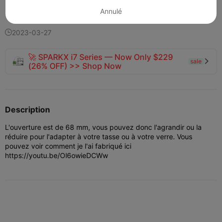
143
91
1


Annulé
2023-03-27

🚀 SPARKX i7 Series — Now Only $229
sale

(26% OFF) >> Shop Now
Description
L'ouverture est de 68 mm, vous pouvez donc l'agrandir ou la
réduire pour l'adapter à votre tasse ou à votre verre. Vous
pouvez voir comment je l'ai fabriqué ici
https://youtu.be/Ol6owieDCWw