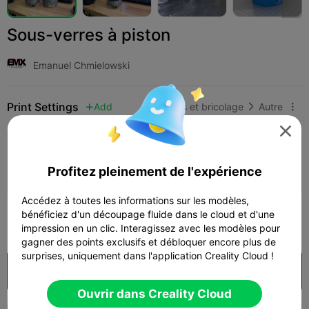
Sous-verres à piston
Emanuel Chmielowski
Print Settings
Add
Loisirs et bricolage
Autre




Ajouter la configuration d'impression

Profitez pleinement de l'expérience
Gagner plus de points
Accédez à toutes les informations sur les modèles,
200
bénéficiez d'un découpage fluide dans le cloud et d'une

impression en un clic. Interagissez avec les modèles pour
gagner des points exclusifs et débloquer encore plus de
surprises, uniquement dans l'application Creality Cloud !
Acheter
Ouvrir dans Creality Cloud