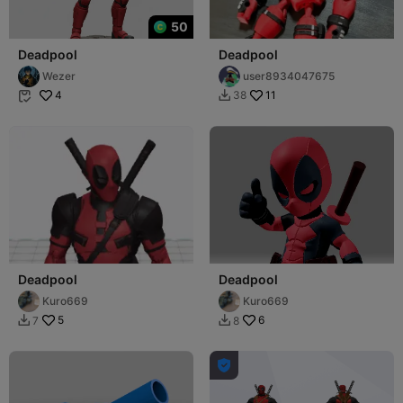
50
Deadpool
Deadpool
Wezer
user8934047675
4
11
38


Deadpool
Deadpool
Kuro669
Kuro669
5
6
7
8


