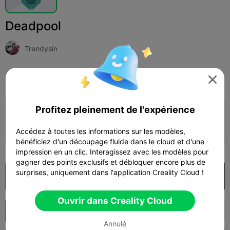
Deadpool
Trendysin
Print Settings
Add
Miniatures
Personnages et créatures




Profitez pleinement de l'expérience
Ajouter la configuration d'impression

Gagner plus de points
Accédez à toutes les informations sur les modèles,
bénéficiez d'un découpage fluide dans le cloud et d'une
impression en un clic. Interagissez avec les modèles pour
gagner des points exclusifs et débloquer encore plus de
surprises, uniquement dans l'application Creality Cloud !
Découpes
Ouvrir dans Creality Cloud

Ouvrir dans Creality Cloud
Booster
121
128
1



Annulé