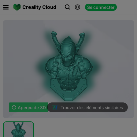

Creality Cloud
Se connecter



Trouver des éléments similaires

Aperçu de 3D