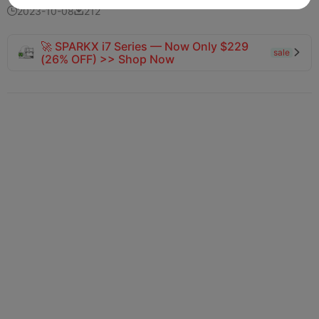
2023-10-08
212


🚀 SPARKX i7 Series — Now Only $229
sale

(26% OFF) >> Shop Now