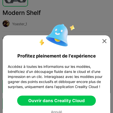
Modern Shelf
Yoaster_1
Print Settings
Add
Articles ménagers
Décorations et ornements pour la maison




Ajouter la configuration d'impression
Profitez pleinement de l'expérience

Gagner plus de points
Accédez à toutes les informations sur les modèles,
bénéficiez d'un découpage fluide dans le cloud et d'une
impression en un clic. Interagissez avec les modèles pour
gagner des points exclusifs et débloquer encore plus de
Découpes
Ouvrir dans Creality Cloud
surprises, uniquement dans l'application Creality Cloud !

Ouvrir dans Creality Cloud
Booster
134
166



Annulé