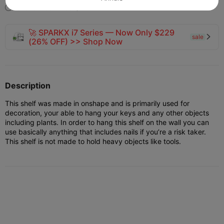
2025-04-05
203
7



🚀 SPARKX i7 Series — Now Only $229
sale

(26% OFF) >> Shop Now
Description
This shelf was made in onshape and is primarily used for
decoration, your able to hang your keys and any other objects
including plants. In order to hang this shelf on the wall you can
use basically anything that includes nails if you’re a risk taker.
This shelf is not made to hold heavy objects like tools.