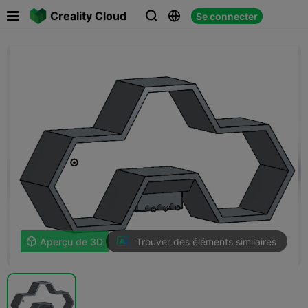

Creality Cloud
Se connecter



Trouver des éléments similaires

Aperçu de 3D