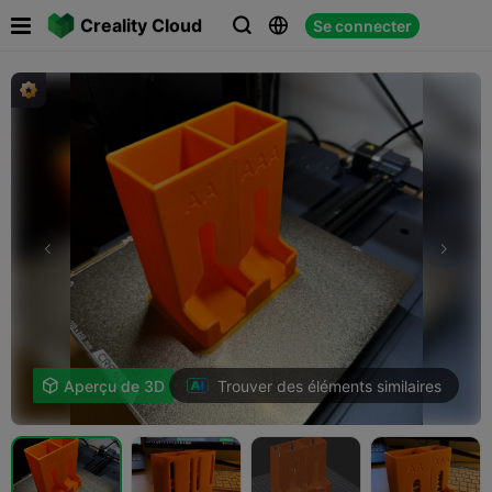

Creality Cloud
Se connecter



Trouver des éléments similaires

Aperçu de 3D