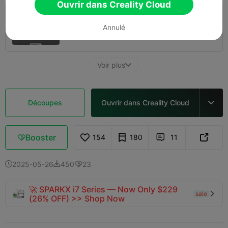
Ouvrir dans Creality Cloud
0.2mm layer, 4 walls, 15% infill
Annulé
03h 19m
1 plates
137.52g



Voir plus

Découpes
Ouvrir dans Creality Cloud

Booster
154
180
11



2025-05-26
450
23



🚀 SPARKX i7 Series — Now Only $229
sale

(26% OFF) >> Shop Now