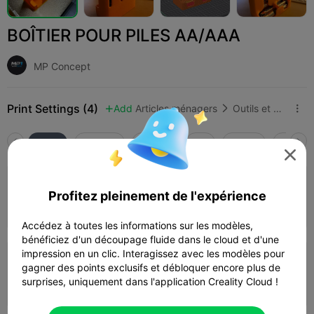
BOÎTIER POUR PILES AA/AAA
MP Concept
Print Settings (4)
Add
Articles ménagers
Outils et pièces de rechange



Tous
K2 Plus
K2 Pro
K2
K2 SE
SPARKX

5.0

0.12mm layer, 2 walls, 15% infill
Profitez pleinement de l'expérience
Auteur
04h 32m
1 plates
94.24g



Accédez à toutes les informations sur les modèles,
bénéficiez d'un découpage fluide dans le cloud et d'une
impression en un clic. Interagissez avec les modèles pour
0.2mm layer, 2 walls, 15% infill
gagner des points exclusifs et débloquer encore plus de
surprises, uniquement dans l'application Creality Cloud !
03h 11m
1 plates
96.66g


