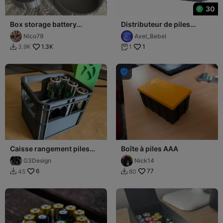
30
Box storage battery
Distributeur de piles
AA/AAA Boite stockage
AA/AAA
Nico79
Axel_Bebel
piles AA/AAA
1.3K
1
3.9K
1



Caisse rangement piles
Boîte à piles AAA
modèles AA AAA 18650 et
G3Design
Nick14
9V
6
77
45
80

