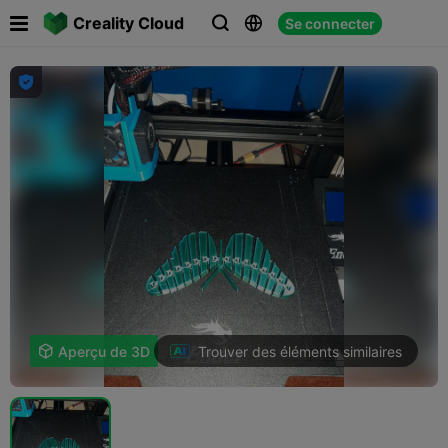

Creality Cloud
Se connecter




Trouver des éléments similaires

Aperçu de 3D