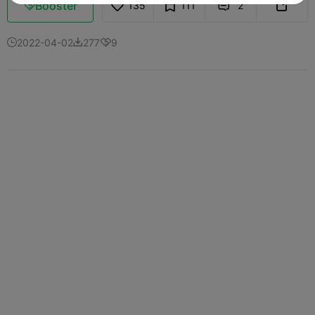
Booster
135
111
2



2022-04-02
277
9


