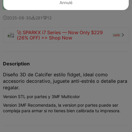
Booster
155
199
8



Annulé
2025-08-30
281
12



🚀 SPARKX i7 Series — Now Only $229
sale

(26% OFF) >> Shop Now
Description
Diseño 3D de Calcifer estilo fidget, ideal como
accesorio decorativo, juguete anti-estrés o detalle para
regalar.
Version STL por partes y 3MF Multicolor
Version 3MF Recomendada, la version por partes puede ser
compleja para armar si no tienes bien calibrada tu impresora.