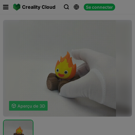

Creality Cloud
Se connecter




Aperçu de 3D