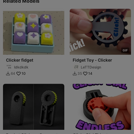
Related Models
G
I
F
Clicker fidget
Fidget Toy - Clicker
Idkdkdk
LeTTDesign
10
14
64
35

