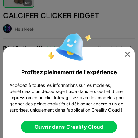
G
I
F
CALCIFER CLICKER FIDGET
HeizNeek
Print Settings (1)
Add
Jouets et jeux
Autre




Tous
K2 Plus
K2 Pro
K2
K2 SE
SPARKX
Profitez pleinement de l'expérience
0.2mm layer, 2 walls, 15% infill
Accédez à toutes les informations sur les modèles,
01h 17m
1 plates
24.88g



bénéficiez d'un découpage fluide dans le cloud et d'une
impression en un clic. Interagissez avec les modèles pour
gagner des points exclusifs et débloquer encore plus de
surprises, uniquement dans l'application Creality Cloud !
Découpes
Ouvrir dans Creality Cloud

Ouvrir dans Creality Cloud