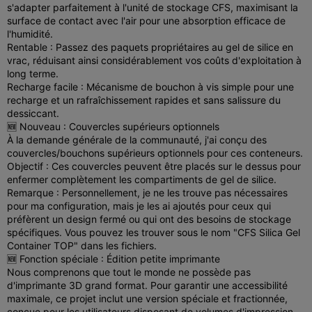
s'adapter parfaitement à l'unité de stockage CFS, maximisant la
surface de contact avec l'air pour une absorption efficace de
l'humidité.
Rentable : Passez des paquets propriétaires au gel de silice en
vrac, réduisant ainsi considérablement vos coûts d'exploitation à
long terme.
Recharge facile : Mécanisme de bouchon à vis simple pour une
recharge et un rafraîchissement rapides et sans salissure du
dessiccant.
🆕 Nouveau : Couvercles supérieurs optionnels
À la demande générale de la communauté, j'ai conçu des
couvercles/bouchons supérieurs optionnels pour ces conteneurs.
Objectif : Ces couvercles peuvent être placés sur le dessus pour
enfermer complètement les compartiments de gel de silice.
Remarque : Personnellement, je ne les trouve pas nécessaires
pour ma configuration, mais je les ai ajoutés pour ceux qui
préfèrent un design fermé ou qui ont des besoins de stockage
spécifiques. Vous pouvez les trouver sous le nom "CFS Silica Gel
Container TOP" dans les fichiers.
🆕 Fonction spéciale : Édition petite imprimante
Nous comprenons que tout le monde ne possède pas
d'imprimante 3D grand format. Pour garantir une accessibilité
maximale, ce projet inclut une version spéciale et fractionnée,
conçue pour les utilisateurs disposant de volumes d'impression