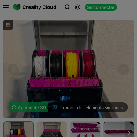

Creality Cloud
Se connecter



Trouver des éléments similaires

Aperçu de 3D
