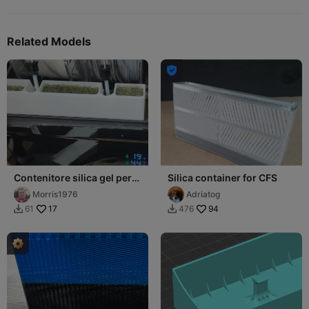
Related Models

Contenitore silica gel per
Silica container for CFS
CFS anti umidità
Morris1976
Adriatog
17
94
61
476

