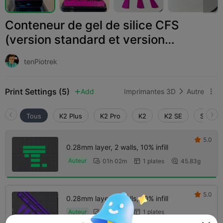
Conteneur de gel de silice CFS
(version standard et version
fractionnée)
tenPiotrek
Print Settings (5)
Add
Imprimantes 3D
Autre



Tous
K2 Plus
K2 Pro
K2
K2 SE
SPARKX
5.0

0.28mm layer, 2 walls, 10% infill
Auteur
01h 02m
1 plates
45.83g



5.0

0.28mm layer, 2 walls, 10% infill
Auteur
09h 10m
1 plates


240.93g
