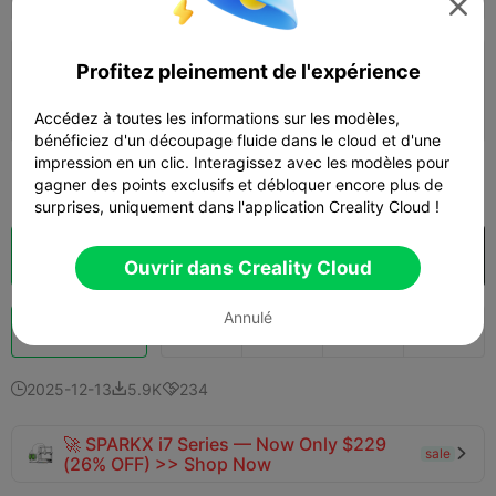

0.28mm layer, 2 walls, 10% infill
Profitez pleinement de l'expérience
Auteur
09h 39m
1 plates


244.46g
Accédez à toutes les informations sur les modèles,

bénéficiez d'un découpage fluide dans le cloud et d'une
impression en un clic. Interagissez avec les modèles pour
Voir plus

gagner des points exclusifs et débloquer encore plus de
surprises, uniquement dans l'application Creality Cloud !
Découpes
Ouvrir dans Creality Cloud

Ouvrir dans Creality Cloud
Annulé
Booster
976
1.5K
247



2025-12-13
5.9K
234



🚀 SPARKX i7 Series — Now Only $229
sale

(26% OFF) >> Shop Now