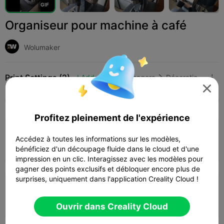
G
I
F
Organiseur pour machine à café
Wolumaker
Print Settings (2)
Add
Articles ménagers
Décorations et ornements pour la maison




Tous
K2 Plus
K2 Pro
K2
K2 SE
SPARKX
Profitez pleinement de l'expérience
4.0

Couche de 0,2 mm, 4 parois, 30 % de
Accédez à toutes les informations sur les modèles,
remplissage
08h 01m
1 plates
116.73g



bénéficiez d'un découpage fluide dans le cloud et d'une
impression en un clic. Interagissez avec les modèles pour
gagner des points exclusifs et débloquer encore plus de
surprises, uniquement dans l'application Creality Cloud !
Couche de 0,2 mm, 2 parois, 15 % de
remplissage
04h 57m
2 plates
88.30g



Ouvrir dans Creality Cloud