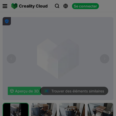

Creality Cloud
Se connecter




Trouver des éléments similaires

Aperçu de 3D
