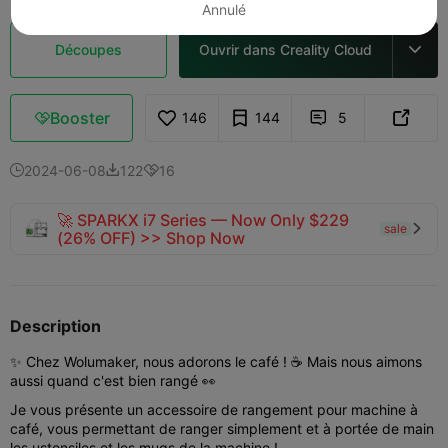
Annulé
Découpes
Ouvrir dans Creality Cloud

Booster
146
144
5



2024-06-08
122
16



🚀 SPARKX i7 Series — Now Only $229
sale

(26% OFF) >> Shop Now
Description
✨ Chez Wolumaker, nous adorons le café ! ☕ Mais nous aimons
aussi quand c'est bien rangé 👀
Je vous présente un accessoire de rangement pour machine à
café, vous permettant de ranger simplement et à portée de main
les ustensiles et les mugs de la machine !