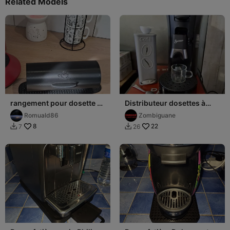
Related Models
rangement pour dosette à
Distributeur dosettes à
café
café Senseo
Romuald86
Zombiguane
8
22
7
26

