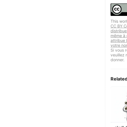
This wor
CC BY Ce
distribu
même à d
attribue 
votre nom
Si vous r
veuillez
donner.
Relate