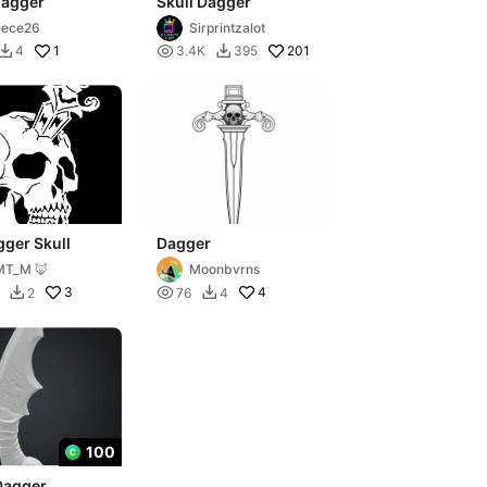
dagger
Skull Dagger
eece26
Sirprintzalot
1

201
4
3.4K
395


ger Skull
Dagger
MT_M 🦊
Moonbvrns
3

4
2
76
4


100
Dagger