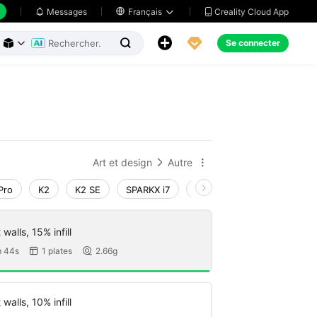
Creality Cloud App
Messages

Français





Se connecter



Art et design
Autre


Pro
K2
K2 SE
SPARKX i7
Creality Hi
Ender-3 V4
walls, 15% infill
 44s
1 plates
2.66g


walls, 10% infill