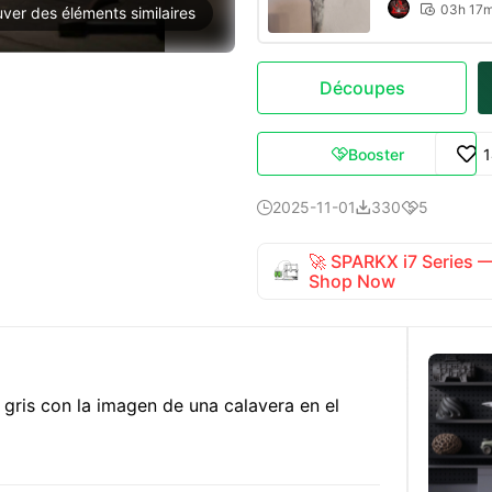
03h 17

uver des éléments similaires
Découpes
Booster

2025-11-01
330
5



🚀 SPARKX i7 Series
Shop Now
gris con la imagen de una calavera en el