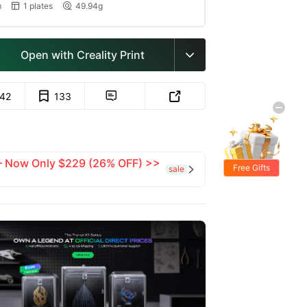
m
1 plates
49.94g


Open with Creality Print

142
133


 — Now Only $229 (26% OFF) >>
Free Gifts
sale
