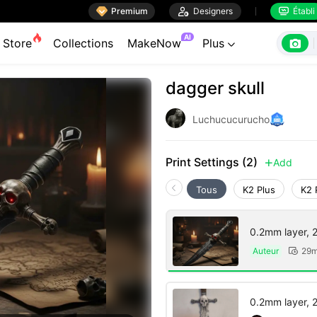

Premium

Designers
Établi


AI

Store
Collections
MakeNow
Plus

dagger skull
Luchucucurucho
Print Settings (2)
Add

Tous
K2 Plus
K2 
0.2mm layer, 2 
Auteur
29m

0.2mm layer, 2 