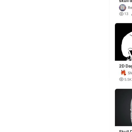
skull 
R

13
2D Dag
S

5.5K
Skull 