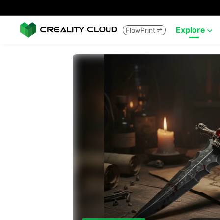
Explore
FlowPrint

