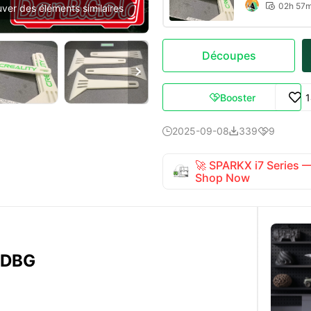
02h 57

uver des éléments similaires
Découpes

Booster

2025-09-08
339
9



🚀 SPARKX i7 Series
Shop Now
s DBG