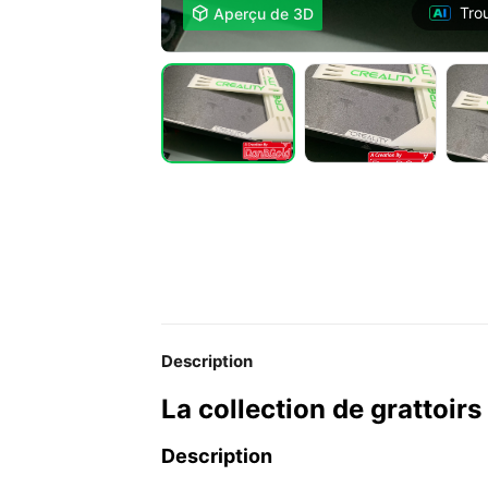
Tro

Aperçu de 3D
Description
La collection de grattoir
Description