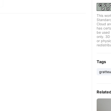
This wor
Standard
Cloud ar
has certa
be used 
only. 3D 
or physi
redistrib
Tags
gratteu
Relate