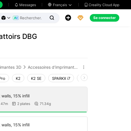
Creality Cloud App
Messages

Français





Se connecter



rattoirs DBG
imantes 3D
Accessoires d'imprimante 3D


Pro
K2
K2 SE
SPARKX i7
Creality Hi
Ender-3 V4
walls, 15% infill
 47m
2 plates
71.34g


walls, 15% infill