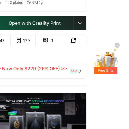
m
3 plates
67.14g


Open with Creality Print

147
179
1


 — Now Only $229 (26% OFF) >>
Free Gifts
sale
