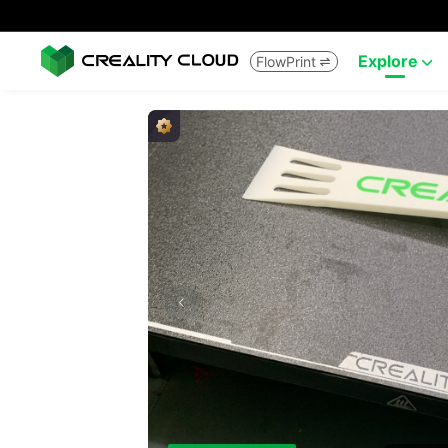
Explore
FlowPrint

