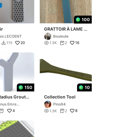
100
ir
GRATTOIR À LAME -
SCRAPER BLADE
uis LECOENT
Bouleute
20

16
115
1.3K
2


150
10
Radius Grout
Collection Tool
er (10-15Ø) -
nus Emre
Pino94
omic Derz
kman
4

8
1.3K
2
i

