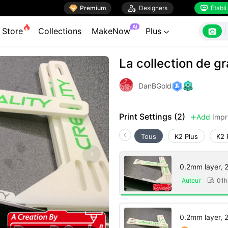

Premium

Designers
Établi


AI

Store
Collections
MakeNow
Plus

La collection de g
DanBGold
Print Settings (2)
Add
Impr

Tous
K2 Plus
K2 
0.2mm layer, 2 
Auteur
01h

0.2mm layer, 2 