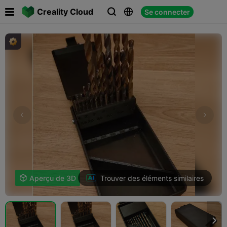

Creality Cloud
Se connecter



Trouver des éléments similaires

Aperçu de 3D
