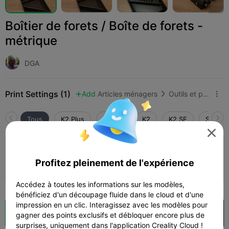
Boîtier de forets / Boîte de forets -
métrique
DGA
Print Settings (1)
Add
Articles ménagers
Outils et pièces de rechange



Tous
K2 Plus
K2 Pro
K2
K2 SE
SPARKX

0.2mm layer, 2 walls, 15% infill
Profitez pleinement de l'expérience
10h 25m
2 plates
186.38g



Accédez à toutes les informations sur les modèles,
bénéficiez d'un découpage fluide dans le cloud et d'une
impression en un clic. Interagissez avec les modèles pour
Découpes
Ouvrir dans Creality Cloud

gagner des points exclusifs et débloquer encore plus de
surprises, uniquement dans l'application Creality Cloud !