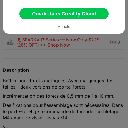
Booster
144
165



Ouvrir dans Creality Cloud
2025-07-22
279
6



Annulé
🚀 SPARKX i7 Series — Now Only $229
sale

(26% OFF) >> Shop Now
Description
Boîtier pour forets métriques. Avec marquages des
tailles - deux versions de porte-forets
Incrémentation des forets de 0,5 mm de 1 à 10 mm.
Des fixations pour l'assemblage sont nécessaires. Dans
le porte-foret, je recommande de tarauder un filetage
M4 avant de visser les vis M4.
Vis :