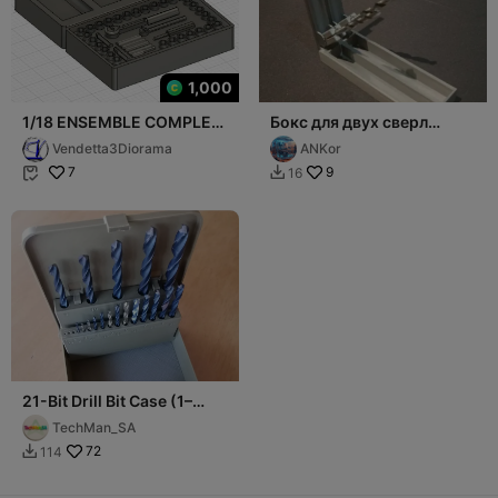
1,000
1/18 ENSEMBLE COMPLET
Бокс для двух сверл
COFFRE OUTIL /
диаметром 5,6 мм длиной
Vendetta3Diorama
ANKor
COMPLETE TOOL BOX SET
не более 95 мм
7
9
16


21-Bit Drill Bit Case (1–
13mm) with Automatic lift
TechMan_SA
72
114
