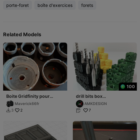
porte-foret
boîte d'exercices
forets
Related Models
100
Boite Gridfinity pour
drill bits box
trépans Parkside M14
(3,4,5,6,8,9,10 mm )
Maverick66fr
AMKDESIGN
2
7
3

