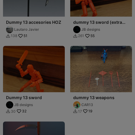
Dummy 13 accesories HOZ
dummy 13 sword (extra
long!)
Lautaro Javier
JB designs
51
55
138
261


Dummy 13 sword
dummy 13 weapons
JB designs
CAR13
32
19
30
17

