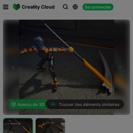

Creality Cloud
Se connecter



Trouver des éléments similaires

Aperçu de 3D