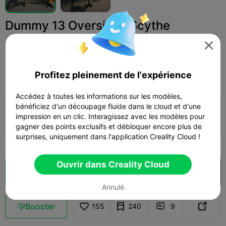
Dummy 13 Oversized Scythe

Reborn Aura
Profitez pleinement de l'expérience
Print Settings (1)
Add
Jouets et jeux
Autre



Accédez à toutes les informations sur les modèles,
bénéficiez d'un découpage fluide dans le cloud et d'une
0.2mm layer, 2 walls, 15% infill
impression en un clic. Interagissez avec les modèles pour
22m 20s
1 plates
5.28g



gagner des points exclusifs et débloquer encore plus de
surprises, uniquement dans l'application Creality Cloud !
Ouvrir dans Creality Cloud
Découpes
Ouvrir dans Creality Cloud

Annulé
Booster
155
240
9


