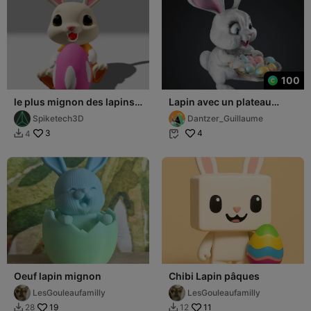
100
le plus mignon des lapins
Lapin avec un plateau
de Pâques !
d'oeuf
Spiketech3D
Dantzer_Guillaume
3
4
4


Oeuf lapin mignon
Chibi Lapin pâques
LesGouleaufamilly
LesGouleaufamilly
19
11
28
12

