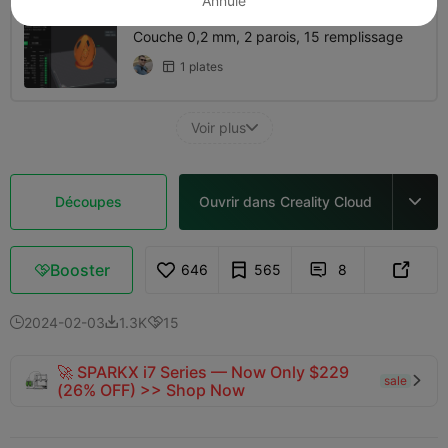
Annulé
Couche 0,2 mm, 2 parois, 15 remplissage
1 plates

Voir plus

Découpes
Ouvrir dans Creality Cloud

Booster
646
565
8



2024-02-03
1.3K
15



🚀 SPARKX i7 Series — Now Only $229
sale

(26% OFF) >> Shop Now