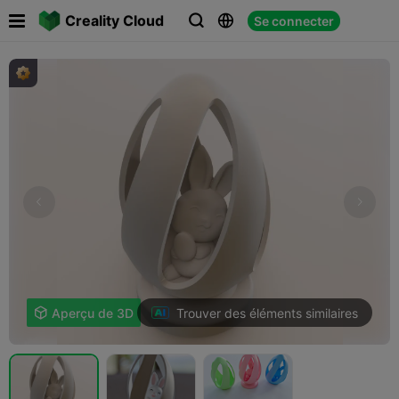

Creality Cloud
Se connecter



Trouver des éléments similaires

Aperçu de 3D