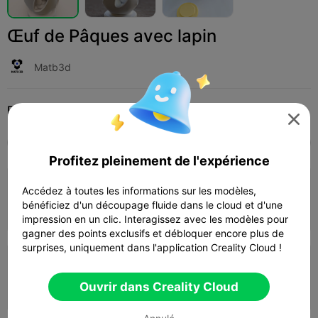
Œuf de Pâques avec lapin
Matb3d
Print Settings (6)
Add
Articles ménagers
Décorations et ornements pour la maison




Tous
K2 Plus
K2 Pro
K2
K2 SE
SPARKX
Profitez pleinement de l'expérience
4.7

Couche 0,2 mm, 2 parois, 15 % de
Accédez à toutes les informations sur les modèles,
remplissage
bénéficiez d'un découpage fluide dans le cloud et d'une
03h 01m
1 plates
71.10g



impression en un clic. Interagissez avec les modèles pour
gagner des points exclusifs et débloquer encore plus de
surprises, uniquement dans l'application Creality Cloud !
Couche 0,2 mm, 3 parois, 15 % de
remplissage
Ouvrir dans Creality Cloud
02h 24m
1 plates
84.23g


