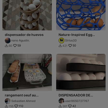
dispensador de huevos
Nature-Inspired Egg
Dispenser
nano Agustin.
Sirius3D
59
50
60
421


rangement oeuf au
DISPENSAADOR DE
réfrigérateur
HUEVOS SOLIDO
Sebastien Ahmed
user9650727767
110
42
155
261

