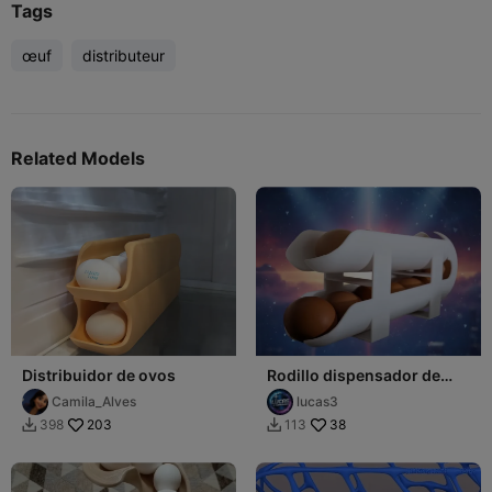
Tags
œuf
distributeur
Related Models
Distribuidor de ovos
Rodillo dispensador de
huevos por gravedad
Camila_Alves
lucas3
203
38
398
113

