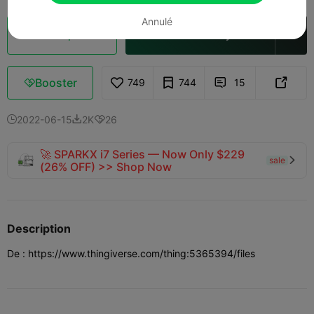
Annulé
Découpes
Ouvrir dans Creality Cloud

Booster
749
744
15



2022-06-15
2K
26



🚀 SPARKX i7 Series — Now Only $229
sale

(26% OFF) >> Shop Now
Description
De : https://www.thingiverse.com/thing:5365394/files