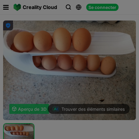

Creality Cloud
Se connecter




Trouver des éléments similaires

Aperçu de 3D