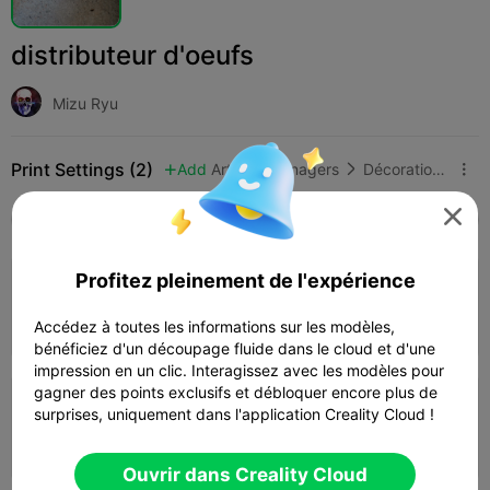
distributeur d'oeufs
Mizu Ryu
Print Settings (2)
Add
Articles ménagers
Décorations et ornements pour la maison




Tous
K2 Plus
K2 Pro
Creality Hi
K1 Max 20
3.5

Profitez pleinement de l'expérience
0.2mm layer, 2 walls, 15% infill
06h 28m
1 plates
182.10g



Accédez à toutes les informations sur les modèles,
bénéficiez d'un découpage fluide dans le cloud et d'une
impression en un clic. Interagissez avec les modèles pour
gagner des points exclusifs et débloquer encore plus de
0.2mm layer, 3 walls, 15% infill
surprises, uniquement dans l'application Creality Cloud !
07h 15m
1 plates
226.20g



Ouvrir dans Creality Cloud