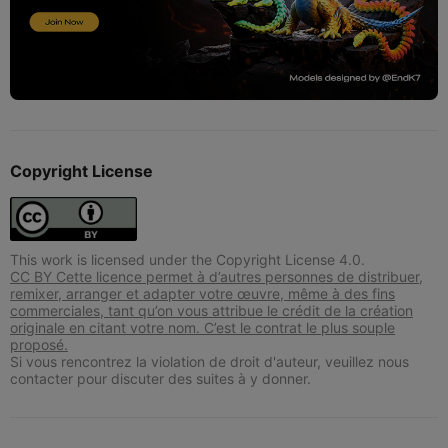
Copyright License
This work is licensed under the Copyright License 4.0.
CC BY Cette licence permet à d’autres personnes de distribuer,
remixer, arranger et adapter votre œuvre, même à des fins
commerciales, tant qu’on vous attribue le crédit de la création
originale en citant votre nom. C’est le contrat le plus souple
proposé.
Si vous rencontrez la violation de droit d'auteur, veuillez nous
contacter pour discuter des suites à y donner.