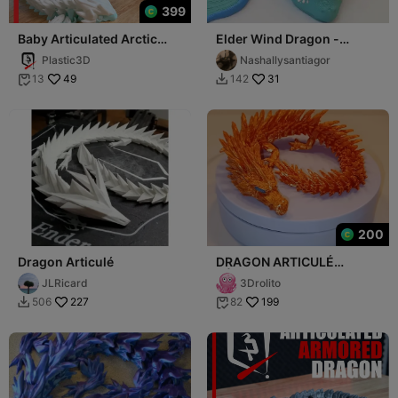
399
Baby Articulated Arctic
Elder Wind Dragon -
Dragon
Articulated Dragon Figure
Plastic3D
Nashallysantiagor
49
31
13
142


200
Dragon Articulé
DRAGON ARTICULÉ
RÉALISTE
JLRicard
3Drolito
227
199
506
82

