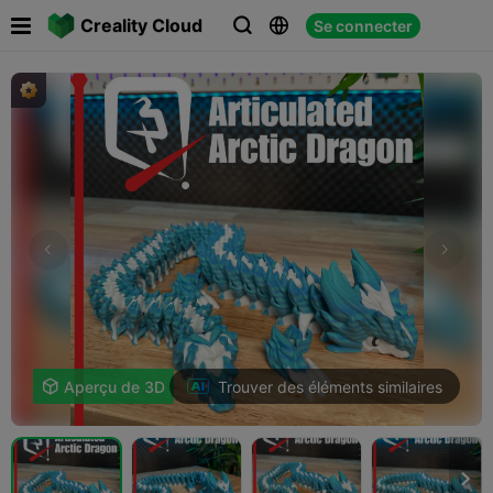

Creality Cloud
Se connecter



Trouver des éléments similaires

Aperçu de 3D
