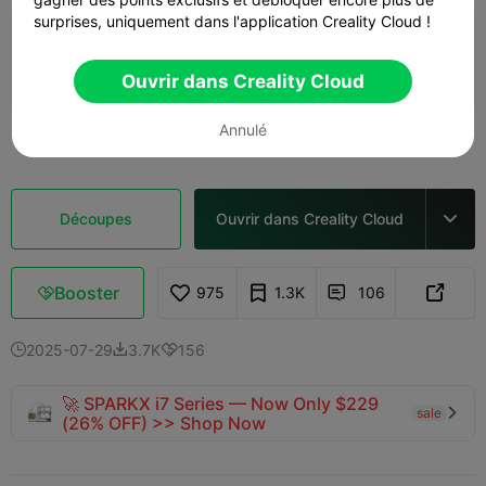
surprises, uniquement dans l'application Creality Cloud !
Dragon canaloni
12h 51m
1 plates
225.77g



Ouvrir dans Creality Cloud
Annulé
Voir plus

Découpes
Ouvrir dans Creality Cloud

Booster
975
1.3K
106



2025-07-29
3.7K
156



🚀 SPARKX i7 Series — Now Only $229
sale

(26% OFF) >> Shop Now