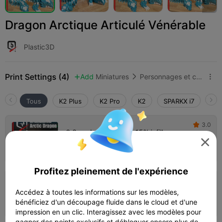
Dragon Arctique Articulé Vénérable
Plastic3D
Print Settings (4)
Add
Miniatures
Personnages et créatures



Tous
K2 Plus
K2 Pro
K2
SPARKX i7
Cre
3.0

0.2mm layer, 2 walls, 15% infill

Auteur
1d 16h
2 plates
662.19g



Profitez pleinement de l'expérience
4.8

0.2mm layer, 2 walls, 15% infill
Accédez à toutes les informations sur les modèles,
11h 16m
1 plates
222.74g



bénéficiez d'un découpage fluide dans le cloud et d'une
impression en un clic. Interagissez avec les modèles pour
gagner des points exclusifs et débloquer encore plus de