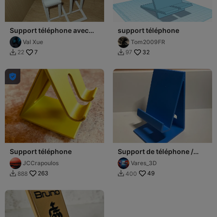
Support téléphone avec
support téléphone
réhausse (14 cm)
Val Xue
Tom2009FR
7
32
22
97



Support téléphone
Support de téléphone /
phone holder
JCCrapoulos
Vares_3D
263
49
888
400

