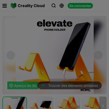

Creality Cloud
Se connecter



Trouver des éléments similaires

Aperçu de 3D
