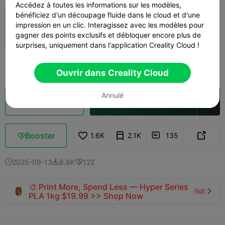
Accédez à toutes les informations sur les modèles,
5.0

bénéficiez d'un découpage fluide dans le cloud et d'une
0.2mm layer, 3 walls, 0% infill
impression en un clic. Interagissez avec les modèles pour
01h 12m
1 plates
37.46g



gagner des points exclusifs et débloquer encore plus de
surprises, uniquement dans l'application Creality Cloud !
Voir plus

Ouvrir dans Creality Cloud
Annulé
Découpes
Ouvrir dans Creality Cloud

Booster
1.6K
2.1K
135



2025-09-13
8.8K
122



🎨 Print More, Spend Less — Hyper Series
hot

PLA 1kg $19.99 >> Shop Now