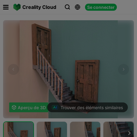

Creality Cloud
Se connecter



Trouver des éléments similaires

Aperçu de 3D
