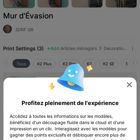
Mur d'Évasion
3DRF GR
Print Settings (3)
Add
Articles ménagers
Décorations et ornements pour la maison



Tous
K2 Plus
K2 Pro
K2
K2 SE
SPARKX
escape_wall_full_assembly

Auteur
02h 20m
1 plates


102.39g

Profitez pleinement de l'expérience
Accédez à toutes les informations sur les modèles,
escape_wall_parts_separated
bénéficiez d'un découpage fluide dans le cloud et d'une
Auteur
02h 18m
1 plates
107.95g



impression en un clic. Interagissez avec les modèles pour
gagner des points exclusifs et débloquer encore plus de