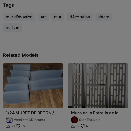
Tags
mur d'évasion
art
mur
décoration
décor
maison
Related Models
1/24 MURET DE BÉTON /
Muro de la Estrella de la
CONCRETE WALL
Muerte V1
Vendetta3Diorama
Star Espivela
15
4
39
17

