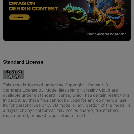
Standard License
This work is licensed under the Copyright License 4.0.
Standard License 3D Model files sold on Creality Cloud are
available under a standard license, which has certain restrictions.
In particular, these files cannot be used for any commercial use;
it’s for personal use only. 3D model or any portion of the model in
a digital or physical format may not be shared, transmitted,
redistributed, remixed, duplicated, or sold.