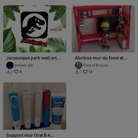
Jurassique park wall art
Abribus mur du fond et
(no CFS)
plafond
printek lab
Pascal Bruyez
4
15
1
2


Support mur Oral B 4