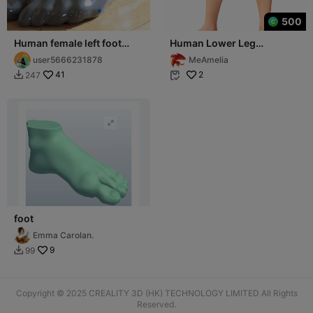
500
Human female left foot
Human Lower Leg
(added right foot)
Anatomical Model
user5666231878
MeAmelia
41
2
247


foot
Emma Carolan.
9
99

Copyright © 2025 CREALITY 3D (HK) TECHNOLOGY LIMITED All Rights
Reserved.