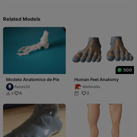
Related Models
500
Modelo Anatomico de Pie
Human Feet Anatomy
Raxes3D
MeAmelia
6
2
9

