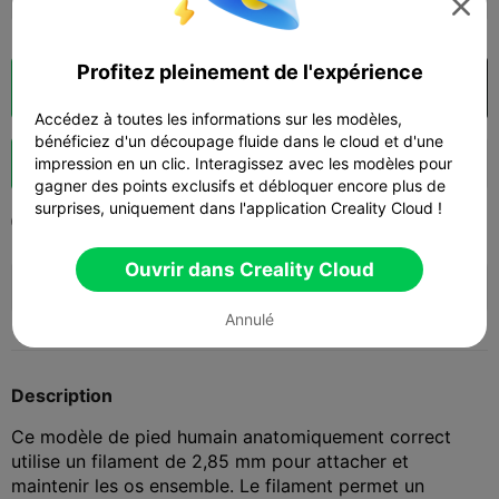

Profitez pleinement de l'expérience
Découpes
Ouvrir dans Creality Cloud

Accédez à toutes les informations sur les modèles,
bénéficiez d'un découpage fluide dans le cloud et d'une
Booster
impression en un clic. Interagissez avec les modèles pour
147
146
2



gagner des points exclusifs et débloquer encore plus de
surprises, uniquement dans l'application Creality Cloud !
2024-09-12
312
2



Ouvrir dans Creality Cloud
🎨 Print More, Spend Less — Hyper Series
hot

PLA 1kg $19.99 >> Shop Now
Annulé
Description
Ce modèle de pied humain anatomiquement correct
utilise un filament de 2,85 mm pour attacher et
maintenir les os ensemble. Le filament permet un