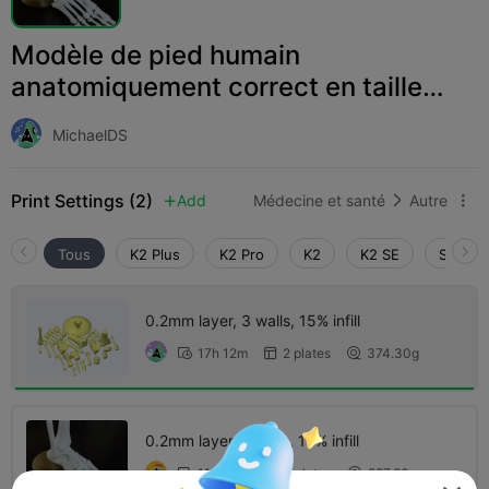
Modèle de pied humain
anatomiquement correct en taille
réelle
MichaelDS
Print Settings (2)
Add
Médecine et santé
Autre



Tous
K2 Plus
K2 Pro
K2
K2 SE
SPARKX
0.2mm layer, 3 walls, 15% infill
17h 12m
2 plates
374.30g



0.2mm layer, 2 walls, 15% infill
11h 20m
5 plates
227.86g


