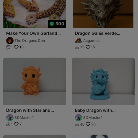
300
Make Your Own Garland
Dragon Galés Verde
Dragon Articulated
Común
The Dragons Den
Acgames
13
15
1
35


Dragon with Star and
Baby Dragon with
Holiday Chain Figurine
Christmas Bauble Figurine
3DMaster1
3DMaster1
2
28
1
40

