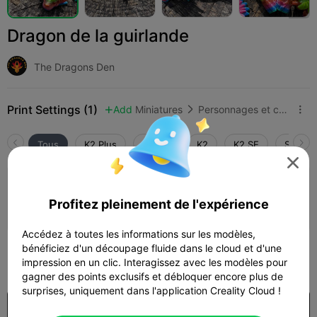
Dragon de la guirlande
The Dragons Den
Print Settings (1)
Add
Miniatures
Personnages et créatures



Tous
K2 Plus
K2 Pro
K2
K2 SE
SPARKX

couche de 0,2 mm, 3 parois, 10 % de
remplissage
Profitez pleinement de l'expérience
07h 24m
2 plates
173.25g



Accédez à toutes les informations sur les modèles,
bénéficiez d'un découpage fluide dans le cloud et d'une
300

impression en un clic. Interagissez avec les modèles pour
gagner des points exclusifs et débloquer encore plus de
surprises, uniquement dans l'application Creality Cloud !
$7.99/Month
US$2.97