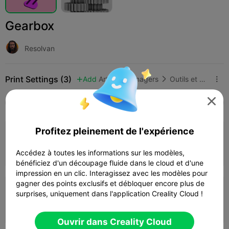
Gearbox
Resolvan
Print Settings (3)
Add
Articles ménagers
Outils et pièces de rechange




Tous
K2 Plus
K2 Pro
K2
K2 SE
SPARKX
Profitez pleinement de l'expérience
0.2mm layer, 2 walls, 15% infill
02h 34m
1 plates
47.66g



Accédez à toutes les informations sur les modèles,
bénéficiez d'un découpage fluide dans le cloud et d'une
impression en un clic. Interagissez avec les modèles pour
gagner des points exclusifs et débloquer encore plus de
0.2mm layer, 2 walls, 15% infill
surprises, uniquement dans l'application Creality Cloud !
02h 33m
1 plates
51.48g



Ouvrir dans Creality Cloud