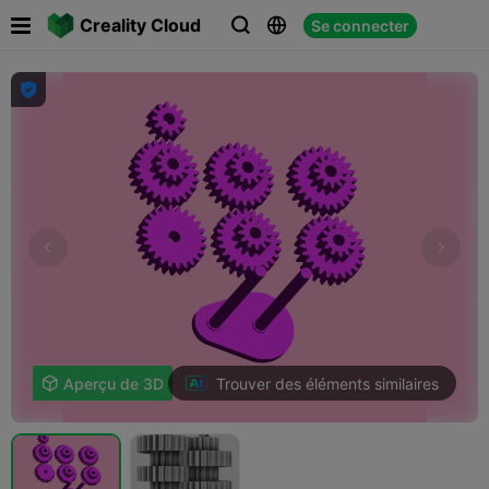

Creality Cloud
Se connecter




Trouver des éléments similaires

Aperçu de 3D