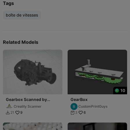
Tags
boîte de vitesses
Related Models
10
Gearbox Scanned by
GearBox
RaptorX
Creality Scanner
CustomPrintGuys
9
6
21
3

