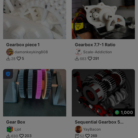
Gearbox piece 1
Gearbox 7.7-1 Ratio
damonkeyking808
Scale-Addiction
5
291
28
683



1,000
Gear Box
Sequential Gearbox 5
Speed Motorcycle
Ljot
YayBacon
Transmission
203
269
630
52

