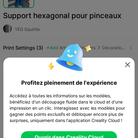
Support hexagonal pour pinceaux
YEG Squirtle
Print Settings (3)
Add
Articles ménagers
Décorations et ornements pour la maison



Tous
K2 Plus
K2 Pro
K2
K2 SE
SPARKX

4.0

0.2mm layer, 2 walls, 15% infill
Profitez pleinement de l'expérience
01h 15m
1 plates
26.95g



Accédez à toutes les informations sur les modèles,
bénéficiez d'un découpage fluide dans le cloud et d'une
impression en un clic. Interagissez avec les modèles pour
gagner des points exclusifs et débloquer encore plus de
0.2mm layer, 2 walls, 15% infill
surprises, uniquement dans l'application Creality Cloud !
50m 45s
1 plates
26.01g



Ouvrir dans Creality Cloud