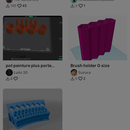
45
1
165
3


pot peinture plus porte
Brush holder G size
pinceaux
Ludo 3D
Suzuca
2
8
5

