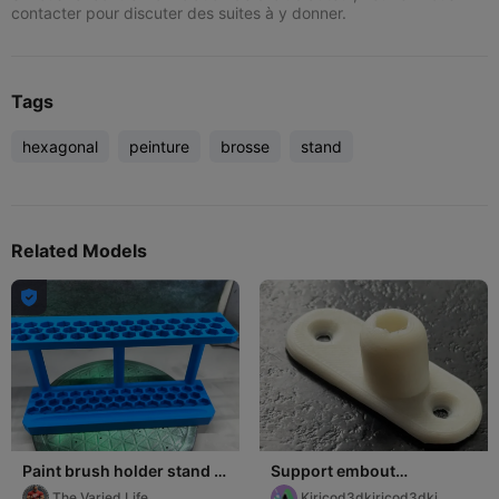
contacter pour discuter des suites à y donner.
Tags
hexagonal
peinture
brosse
stand
Related Models

Paint brush holder stand -
Support embout
no supports
hexagonale
The Varied Life
Kiricod3dkiricod3dki