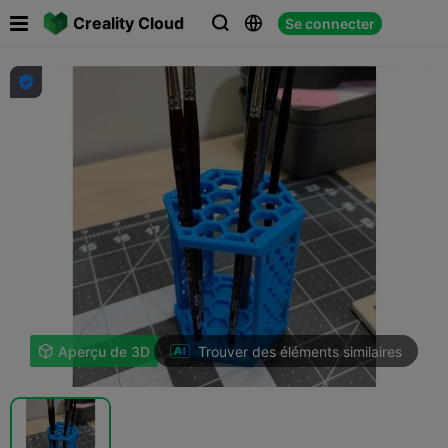

Creality Cloud
Se connecter




Trouver des éléments similaires

Aperçu de 3D