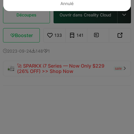
Annulé
Découpes
Ouvrir dans Creality Cloud

Booster
133
141



2023-09-24
148
1



🚀 SPARKX i7 Series — Now Only $229
sale

(26% OFF) >> Shop Now