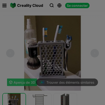

Creality Cloud
Se connecter



Trouver des éléments similaires

Aperçu de 3D