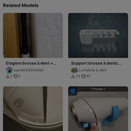
Related Models
Etagère brosse à dent +
Support brosse à dents
cache brosse électrique en
électrique
user5034004292
La Fabrik d_Adri
bonus
1
11
2
33


