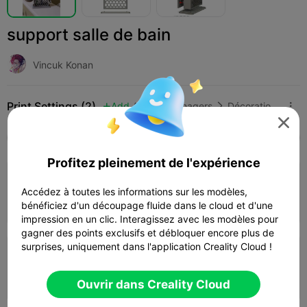
support salle de bain
Vincuk Konan
Print Settings (2)
Add
Articles ménagers
Décorations et ornements pour la maison




Tous
K2 Plus
K2 Pro
K2
SPARKX i7
Cre
Profitez pleinement de l'expérience
Couche de 0,2 mm, 2 parois, 10 % de
Accédez à toutes les informations sur les modèles,
remplissage
06h 37m
1 plates
141.48g



bénéficiez d'un découpage fluide dans le cloud et d'une
impression en un clic. Interagissez avec les modèles pour
gagner des points exclusifs et débloquer encore plus de
surprises, uniquement dans l'application Creality Cloud !
Couche de 0,2 mm, 2 parois, 15 % de
remplissage
19h 58m
2 plates
149.19g



Ouvrir dans Creality Cloud